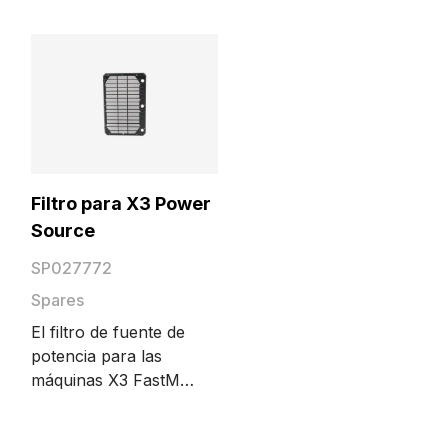
ajustar la potencia de
para su uso con X3G
soldadura y el canal
FastGouge.
cuando se trabaja
lejos del alimentador
de alambre o en
espacios reducidos.
Filtro para X3 Power
Source
SP027772
Spares
El filtro de fuente de
potencia para las
máquinas X3 FastMig
y X3 FastGouge
incluye un marco de