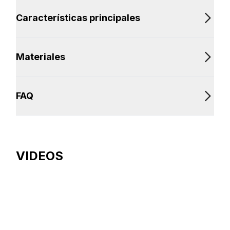
Características principales
Materiales
FAQ
VIDEOS
X3 FastGouge –
Powerful, robust, and
simple