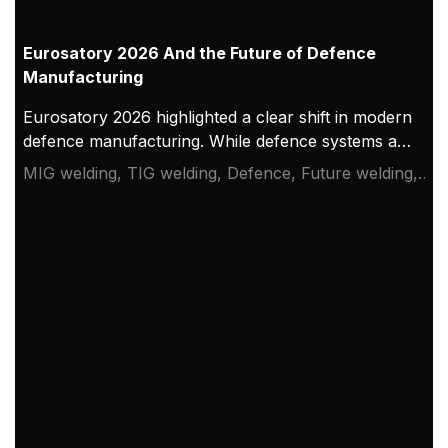
Eurosatory 2026 And the Future of Defence
Manufacturing
Eurosatory 2026 highlighted a clear shift in modern
defence manufacturing. While defence systems are
becoming more digital, networked, and
MIG welding, TIG welding, Defence, Future welding,
autonomous, their foundation remains physical.
Eurosatory 2026
From armoured vehicles and artillery to industrial
resilience, welding quality, steel structures, and
production discipline remain paramount to defence
readiness.