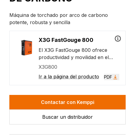
Máquina de torchado por arco de carbono
potente, robusta y sencilla
X3G FastGouge 800
El X3G FastGouge 800 ofrece
productividad y movilidad en el
trabajo de torchado. Esta unidad es
X3G800
una fuente de potencia para
Ir a la página del producto
PDF
trabajos de gran exigencia diseñada
para todos los tipos de torchado
por arco de carbono y también se
puede usar para soldadura MMA.
Contactar con Kemppi
La fuente de potencia ofrece 800 A
con un ciclo de trabajo del 50 %.
Buscar un distribuidor