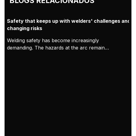
BLOGS RELACIONADOS
Safety that keeps up with welders' challenges and
changing risks
Welding safety has become increasingly
demanding. The hazards at the arc remain
constant, but modern working conditions mean
exposure can accumulate over longer shifts and in
tighter indoor spaces. As a result, welding PPE
needs to be treated as both protection for the
welder and proof of compliance. At Kemppi,
welding safety PPE is designed and validated in
practice through clear requirements, welder-led
feedback, and verified compliance with EU PPE
Regulation 2016/425, CE marking processes, and
relevant EN standards.