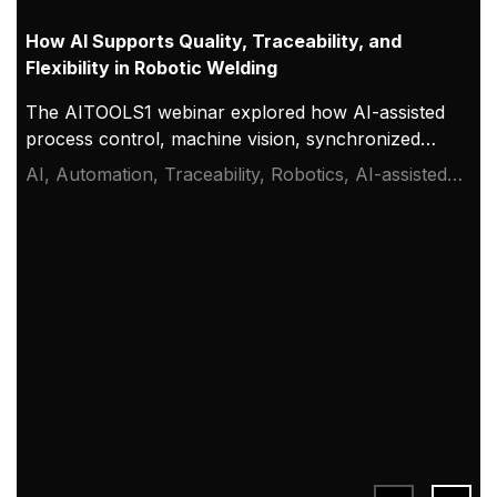
How AI Supports Quality, Traceability, and
Flexibility in Robotic Welding
The AITOOLS1 webinar explored how AI-assisted
process control, machine vision, synchronized
data, and machine learning models are advancing
AI, Automation, Traceability, Robotics, AI-assisted
robotic welding automation, improving quality
welding, adaptive robotic welding, machine vision in
management, traceability, and production flexibility
welding, welding quality, data-driven welding, intelligent
for demanding industrial production.
welding automation