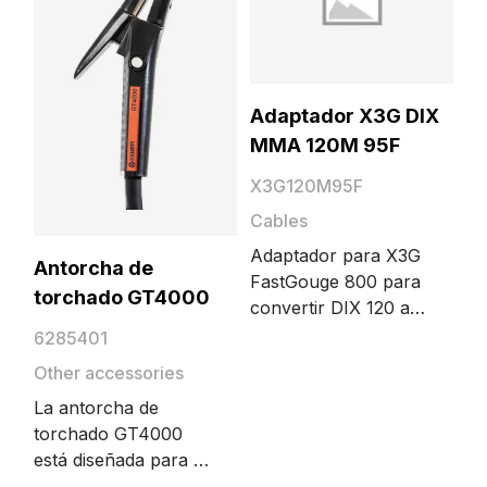
How Kemppi Supports Defence Shipyard Welding
from Steel to Aluminium
Kemppi X5 FastMig supports reliable MIG/MAG
welding, controlled heat input, traceability, and
Adaptador X3G DIX
repeatable weld quality across steel, aluminium,
Defence, Military vessels , X5 FastMig, Shipyard
MMA 120M 95F
and challenging production conditions.
Welding
X3G120M95F
Cables
Adaptador para X3G
Antorcha de
FastGouge 800 para
torchado GT4000
convertir DIX 120 a
DIX 95.
6285401
Other accessories
La antorcha de
torchado GT4000
está diseñada para el
How Kemppi built a world record dive site with TIG
torchado por arco