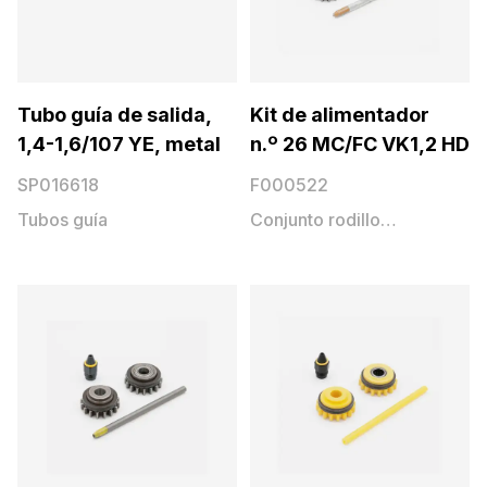
Tubo guía de salida,
Kit de alimentador
1,4-1,6/107 YE, metal
n.º 26 MC/FC VK1,2 HD
SP016618
F000522
Tubos guía
Conjunto rodillo
alimentación