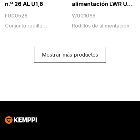
n.º 26 AL U1,6
alimentación LWR U1,2
OG, plástico
F000526
W001069
Conjunto rodillo
Rodillos de alimentación
alimentación
Mostrar más productos