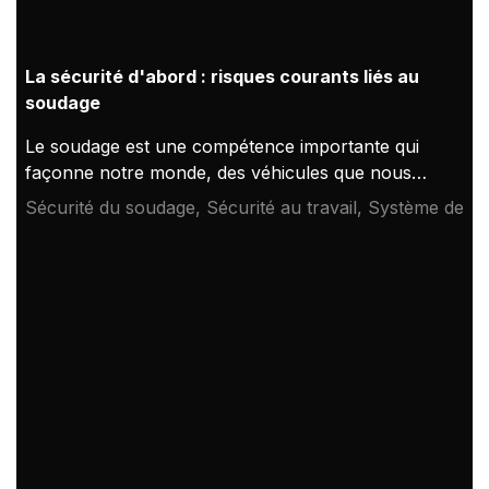
La sécurité d'abord : risques courants liés au
soudage
Le soudage est une compétence importante qui
façonne notre monde, des véhicules que nous
utilisons aux bâtiments dans lesquels nous vivons.
Sécurité du soudage, Sécurité au travail, Système de
Ce processus essentiel comporte également des
respirateur pour soudage
dangers, ce qui fait de la sécurité une priorité
absolue. Connaître et respecter les mesures de
sécurité peut réduire considérablement les
accidents et les blessures. Nous examinons ici les
principaux problèmes de sécurité et les mesures
que tout soudeur doit prendre.