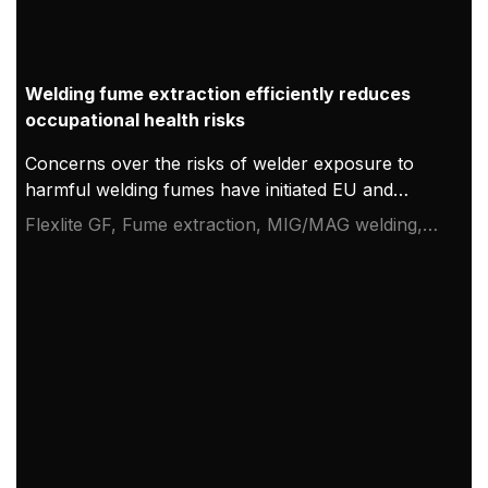
Welding fume extraction efficiently reduces
occupational health risks
Concerns over the risks of welder exposure to
harmful welding fumes have initiated EU and
national-level actions. The revised version of ISO
Flexlite GF, Fume extraction, MIG/MAG welding,
standard 21904-3 defines the method for
Welding safety
measuring the capture efficiency of welding fume
extraction guns. Kemppi has conducted tests
according to the new standard with Flexlite GF, a
new fume-extracting MIG welding gun with
convincing results.