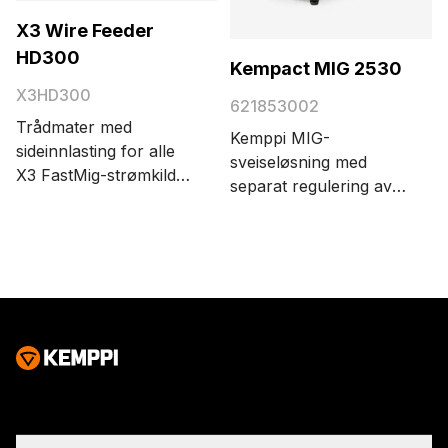
X3 Wire Feeder
HD300
Kempact MIG 2530
X3HD300
621853002
Trådmater med
Kemppi MIG-
sideinnlasting for alle
sveiseløsning med
X3 FastMig-strømkilder
separat regulering av
med en digital LCD-
spenning og
skjerm. 4-hjuls
trådhastighet. Opplev
trådmatemekanisme,
en overlegen
sikkert løftedesign og
lysbuesveising med
integrert oppbevaring
enestående
for deler i sidedøren.
lysbuetenning i alle
Den robuste
arbeidssituasjoner.
plastkassen med
Løsningen har en
dobbel
jordkabel (35 mm²,
veggkonstruksjon er
5 m) og en gasslange
utformet for å