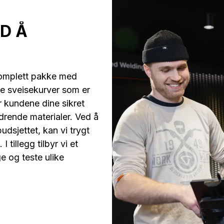
D Å
komplett pakke med
te sveisekurver som er
r kundene dine sikret
drende materialer. Ved å
dsjettet, kan vi trygt
 tillegg tilbyr vi et
e og teste ulike