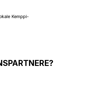
 lokale Kemppi-
ONSPARTNERE?
Èn demomaskin per år