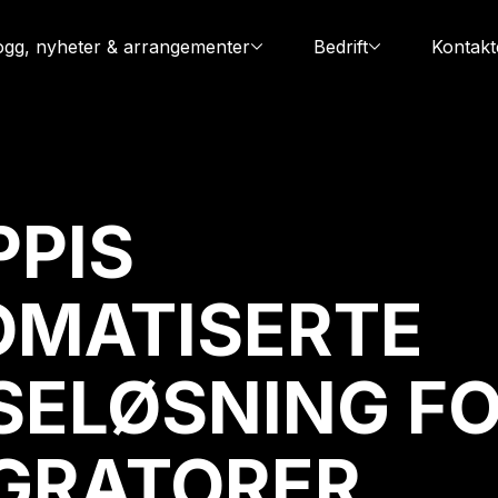
ogg, nyheter & arrangementer
Bedrift
Kontakt
PIS
OMATISERTE
SELØSNING F
GRATORER