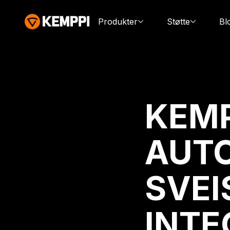
Produkter
Støtte
Bl
KEMP
AUT
SVEI
INTE