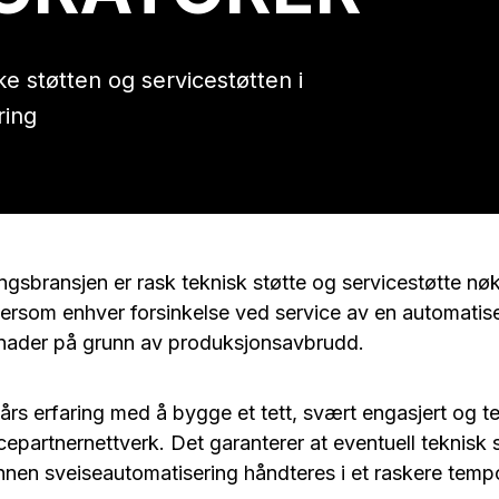
e støtten og servicestøtten i
ring
ngsbransjen er rask teknisk støtte og servicestøtte nøk
tersom enhver forsinkelse ved service av en automatise
nader på grunn av produksjonsavbrudd.
års erfaring med å bygge et tett, svært engasjert og 
cepartnernettverk. Det garanterer at eventuell teknisk s
nnen sveiseautomatisering håndteres i et raskere tem