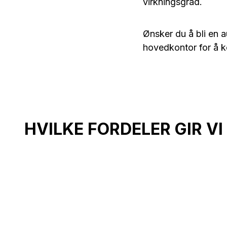
virkningsgrad.
Ønsker du å bli en a
hovedkontor for å 
HVILKE FORDELER GIR V
Støtte for den første
integrasjonen