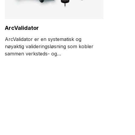
ArcValidator
ArcValidator er en systematisk og
nøyaktig valideringsløsning som kobler
sammen verksteds- og
kontorprosessen og innfrir kravene til
lokal kvalitetskontroll og nasjonale
valideringsstandarder iht. IEC EN
60974-14.