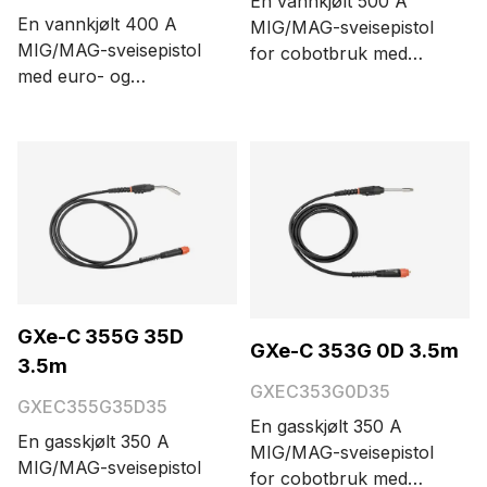
En vannkjølt 500 A
En vannkjølt 400 A
MIG/MAG-sveisepistol
MIG/MAG-sveisepistol
for cobotbruk med
med euro- og
euro-kobling, tre
Amphenol-kobling og
funksjonsknapper og
integrert
0° pistolhalsvinkel
skjermfjernkontroll
Alternativene for
GRe80. Kabellengden
kabellengde er 3,5 og 5
er 6 meter.
meter.
GXe-C 355G 35D
GXe-C 353G 0D 3.5m
3.5m
GXEC353G0D35
GXEC355G35D35
En gasskjølt 350 A
En gasskjølt 350 A
MIG/MAG-sveisepistol
MIG/MAG-sveisepistol
for cobotbruk med