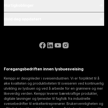
Om oss
Hurtigkoblinger
Blogg & nyheter
My Kemppi
Hold deg oppdatert
Bærekraft
Faktureringsanvisninger
Referanser
Abonner på nyhetsbrevet vårt og vær blant de første
Accessibility Statement
Kontakt oss
som får de siste nyhetene fra Kemppi.
Gå til WeldEyes nettsted
(opens in a new tab)
Select contact type
Forhandler
Integrator
Sluttbruker
Ledige stillinger
(opens in a new tab)
E-postadresse
Kemppi Group
(opens in a new tab)
Trafimet
Foregangsbedriften innen lysbuesveising
(opens in a new tab)
Abonner
Kemppi er designleder i sveiseindustrien. Vi er forpliktet til å
øke kvaliteten og produktiviteten til sveiseren ved kontinuerlig
Ved å abonnere godtar du å motta markedsførings-e-
utvikling av lysbuen og ved å arbeide for en grønnere og mer
poster fra Kemppi.
likeverdig verden. Kemppi leverer bærekraftige produkter,
digitale løsninger og tjenester til fagfolk fra industrielle
sveisebedrifter til enkeltentreprenører. Brukervennligheten og