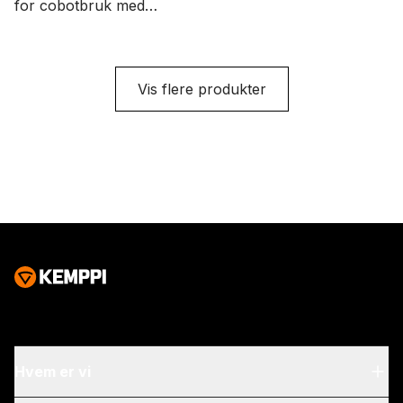
for cobotbruk med
euro-kobling,
euro-kobling, tre
bryterknapp og med 0°
funksjonsknapper og
pistolhalsvinkel.
35° bøyingsvinkel for
Alternativene for
Vis flere produkter
halsen. Alternativene
kabellengde er 3,5 og 5
for kabellengde er 3,5
meter.
og 5 meter.
Hvem er vi