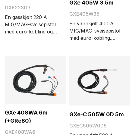
GXe 405W 3.5m
GXE223G3
GXE405W35
En gasskjølt 220 A
En vannkjølt 400 A
MIG/MAG-sveisepistol
MIG/MAG-sveisepistol
med euro-kobling og
med euro-kobling.
Kemppi Flexcoax-
Alternativene for
kabel. Kabellengden er
kabellengde er 3,5 og 5
3 meter.
meter.
GXe 408WA 6m
GXe-C 505W 0D 5m
(+GRe80)
GXEC505W0D5
GXE408WA6