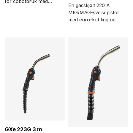
for cobotbruk med
En gasskjølt 220 A
euro-kobling, tre
MIG/MAG-sveisepistol
funksjonsknapper og
med euro-kobling og
0° pistolhalsvinkel
Kemppi Flexcoax-
Alternativene for
kabel. Alternativene
kabellengde er 1, 3,5
for kabellengde er 3,5
og 5 meter.
og 5 meter.
GXe 223G 3 m