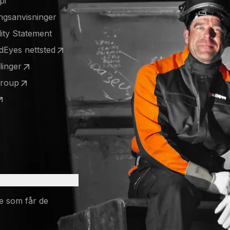
pi
ngsanvisninger
lity Statement
ldEyes nettsted
 a new tab)
llinger
 a new tab)
Group
 a new tab)
 a new tab)
e som får de