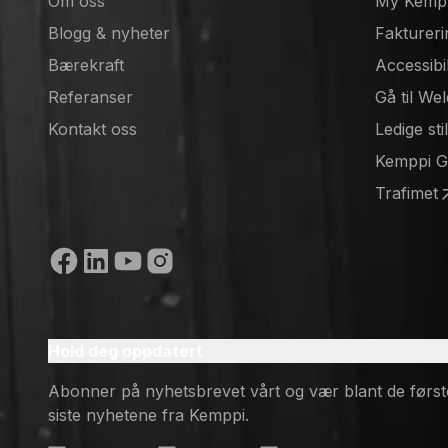
Om oss
My Kemp
Blogg & nyheter
Faktureri
Bærekraft
Accessibi
Referanser
Gå til We
(opens in
Kontakt oss
Ledige sti
(opens in
Kemppi 
(opens in
Trafimet
(opens in
Sosiale medier
Hold deg oppdatert
Abonner på nyhetsbrevet vårt og vær blant de først
siste nyhetene fra Kemppi.