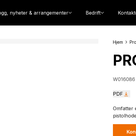
ogg, nyheter & arrangementer
Bedrift
Kontakt
Hjem
Pro
PR
W016086
PDF
Omfatter 
pistolhode
Kon