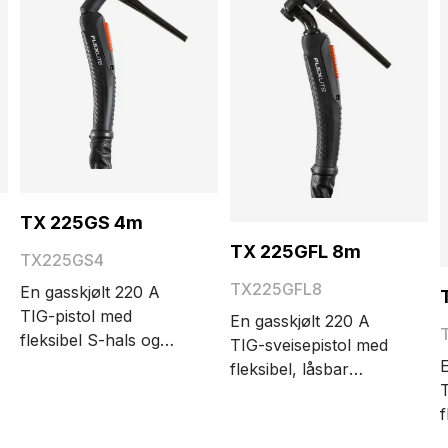
TX 225GS 4m
TX 225GFL 8m
TX225GS4
TX225GFL8
En gasskjølt 220 A
TIG-pistol med
En gasskjølt 220 A
fleksibel S-hals og
TIG-sveisepistol med
stort pistolhode.
E
fleksibel, låsbar
Alternativene for
T
pistolhals og stort
kabellengde er 4, 8 og
f
pistolhode.
16 meter.
p
Alternativene for