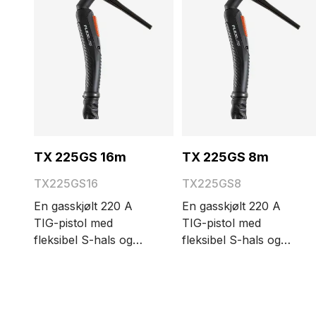
TX 225GS 16m
TX 225GS 8m
TX225GS16
TX225GS8
En gasskjølt 220 A
En gasskjølt 220 A
TIG-pistol med
TIG-pistol med
fleksibel S-hals og
fleksibel S-hals og
stort pistolhode.
stort pistolhode.
Alternativene for
Alternativene for
kabellengde er 4, 8 og
kabellengde er 4, 8 og
16 meter.
16 meter.