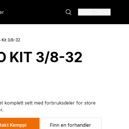
er
Global
-
Norsk
 Kit 3/8-32
O KIT 3/8-32
et komplett sett med forbruksdeler for store
r.
takt Kemppi
Finn en forhandler