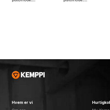
Alternativene for
Alternativene for
kabellengde er 4, 8 og
kabellengde er 4 og 8
16 meter.
meter.
Hvem er vi
Hurtigko