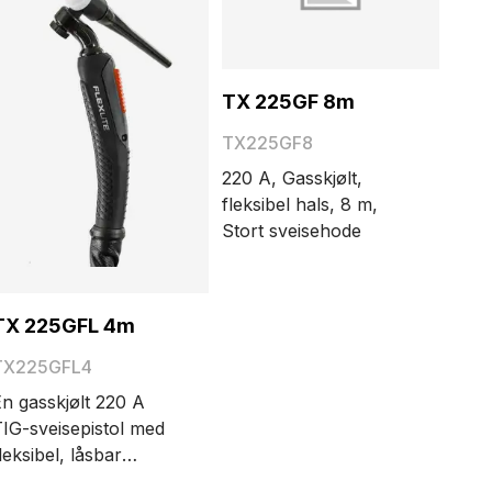
TX 225GF 8m
TX225GF8
220 A, Gasskjølt,
fleksibel hals, 8 m,
Stort sveisehode
TX 225GFL 4m
TX225GFL4
n gasskjølt 220 A
IG-sveisepistol med
leksibel, låsbar
istolhals og stort