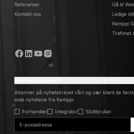
Referanser
Gå til We
(opens in
Kontakt oss
Ledige sti
(opens in
Kemppi 
(opens in
Trafimet
(opens in
Sosiale medier
Hold deg oppdatert
Abonner på nyhetsbrevet vårt og vær blant de først
siste nyhetene fra Kemppi.
Select contact type
Forhandler
Integrator
Sluttbruker
E-postadresse