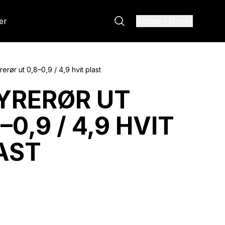
er
Global
-
Norsk
rerør ut 0,8–0,9 / 4,9 hvit plast
YRERØR UT
–0,9 / 4,9 HVIT
AST
6