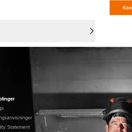
Kon
blinger
pi
ngsanvisninger
lity Statement