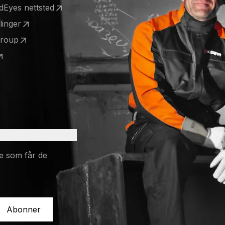
ldEyes nettsted
 a new tab)
llinger
 a new tab)
Group
 a new tab)
 a new tab)
e som får de
Abonner