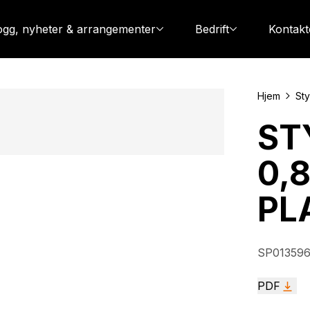
ogg, nyheter & arrangementer
Bedrift
Kontakt
Hjem
Sty
ST
0,8
PL
SP01359
PDF