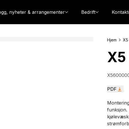
ogg, nyheter & arrangementer
Bedrift
Kontakt
Hjem
X5
X5
X560000
PDF
Montering
funksjon. 
kjølevæsk
strømforb