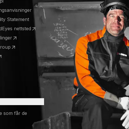
pi
ngsanvisninger
lity Statement
ldEyes nettsted
 a new tab)
llinger
 a new tab)
Group
 a new tab)
 a new tab)
e som får de