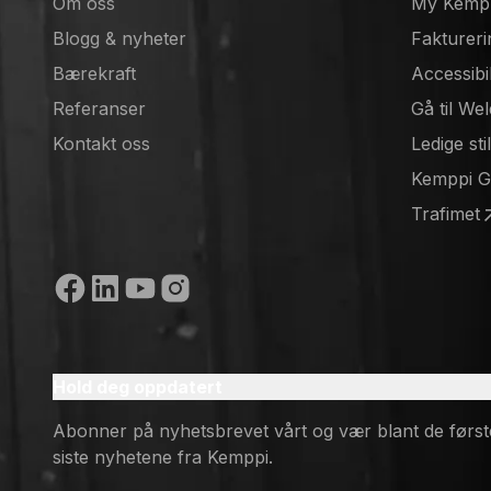
Om oss
My Kemp
Blogg & nyheter
Faktureri
Bærekraft
Accessibi
Referanser
Gå til We
(opens in
Kontakt oss
Ledige sti
(opens in
Kemppi 
(opens in
Trafimet
(opens in
Sosiale medier
Hold deg oppdatert
Abonner på nyhetsbrevet vårt og vær blant de først
siste nyhetene fra Kemppi.