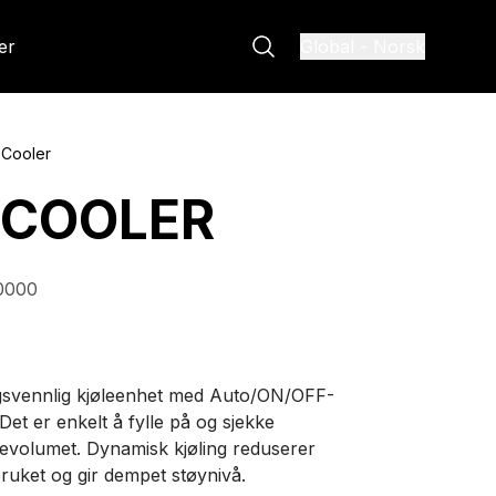
er
Global
-
Norsk
 Cooler
 COOLER
0000
svennlig kjøleenhet med Auto/ON/OFF-
Det er enkelt å fylle på og sjekke
evolumet. Dynamisk kjøling reduserer
ruket og gir dempet støynivå.