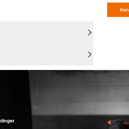
Kon
blinger