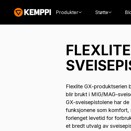
Produkter
Støtte
Bl
FLEXLITE
SVEISEP
Flexlite GX-produktserien 
blir brukt i MIG/MAG-sveise
GX-sveisepistolene har de 
funksjonene som komfort, s
forlenget levetid for forbr
et bredt utvalg av sveisep