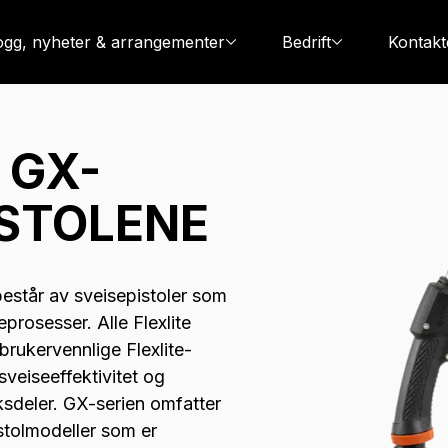
ogg, nyheter & arrangementer
Bedrift
Kontakt
 GX-
ISTOLENE
består av sveisepistoler som
prosesser. Alle Flexlite
brukervennlige Flexlite-
veiseeffektivitet og
uksdeler. GX-serien omfatter
istolmodeller som er