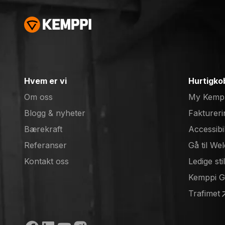
Hvem er vi
Hurtigko
Om oss
My Kemp
Blogg & nyheter
Faktureri
Bærekraft
Accessibi
Referanser
Gå til We
(opens in
Kontakt oss
Ledige sti
(opens in
Kemppi 
(opens in
Trafimet
(opens in
Sosiale medier