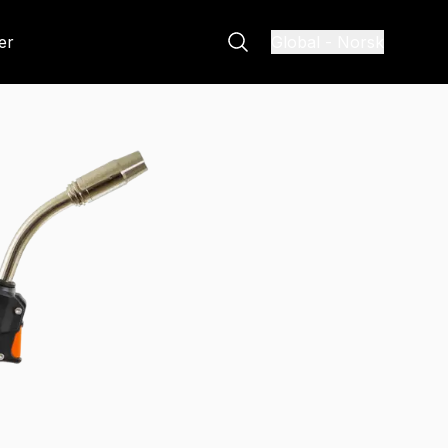
er
Global
-
Norsk