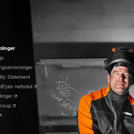
blinger
pi
ngsanvisninger
lity Statement
ldEyes nettsted
 a new tab)
llinger
 a new tab)
Group
 a new tab)
 a new tab)