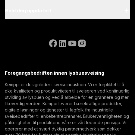
Blogg & nyheter
My Kemppi
Hold deg oppdatert
Bærekraft
Faktureringsanvisninger
Referanser
Abonner på nyhetsbrevet vårt og vær blant de første
Accessibility Statement
Kontakt oss
som får de siste nyhetene fra Kemppi.
Gå til WeldEyes nettsted
(opens in a new tab)
Select contact type
Forhandler
Integrator
Sluttbruker
Ledige stillinger
(opens in a new tab)
E-postadresse
Kemppi Group
(opens in a new tab)
Trafimet
Foregangsbedriften innen lysbuesveising
(opens in a new tab)
Abonner
Kemppi er designleder i sveiseindustrien. Vi er forpliktet til å
øke kvaliteten og produktiviteten til sveiseren ved kontinuerlig
Ved å abonnere godtar du å motta markedsførings-e-
utvikling av lysbuen og ved å arbeide for en grønnere og mer
poster fra Kemppi.
likeverdig verden. Kemppi leverer bærekraftige produkter,
digitale løsninger og tjenester til fagfolk fra industrielle
sveisebedrifter til enkeltentreprenører. Brukervennligheten og
påliteligheten til produktene våre er vårt ledende prinsipp. Vi
opererer med et svært dyktig partnernettverk som dekker