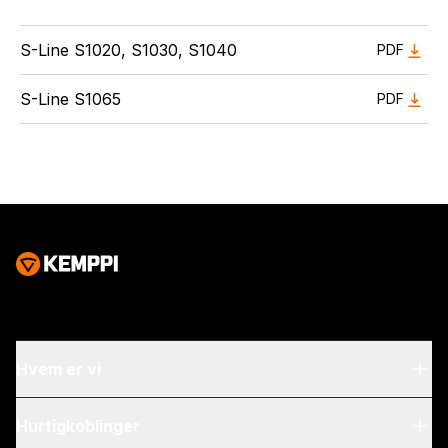
S-Line S1020, S1030, S1040
PDF
S-Line S1065
PDF
Hvem er vi
Om oss
Hurtigkoblinger