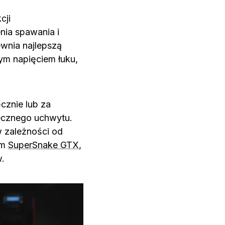
cji
nia spawania i
ewnia najlepszą
ym napięciem łuku,
cznie lub za
ecznego uchwytu.
 zależności od
im
SuperSnake GTX
,
.