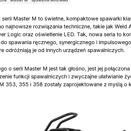
czne
Master M
Spawanie MIG/MAG
 serii Master M to świetne, kompaktowe spawarki kl
 najnowsze rozwiązania techniczne, takie jak Weld A
wer Logic oraz oświetlenie LED. Tak, nowa seria to k
o spawania ręcznego, synergicznego i impulsowego. 
óre odróżniają je od innych urządzeń spawalniczych.
o o serii Master M jest tak głośno, jest jej połączona
zenie funkcji spawalniczych i zwyczajne ułatwianie 
M 353, 355 i 358 zostały zaprojektowane z myślą o 