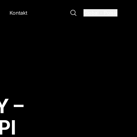
Kontakt
Global
-
Polski
Y –
PI