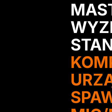
MAS
WYZ
STA
KOM
URZ
SPA