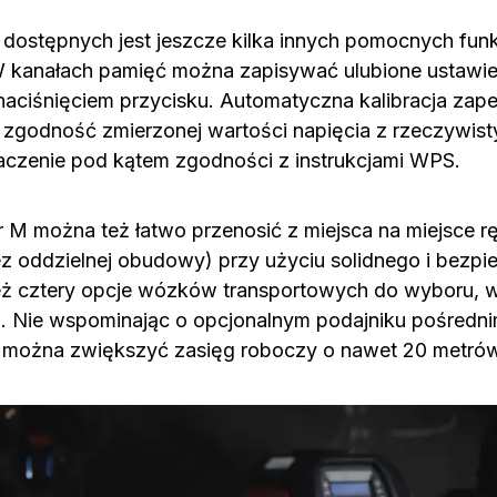
dostępnych jest jeszcze kilka innych pomocnych funk
W kanałach pamięć można zapisywać ulubione ustawie
naciśnięciem przycisku. Automatyczna kalibracja zap
ą zgodność zmierzonej wartości napięcia z rzeczywist
czenie pod kątem zgodności z instrukcjami WPS.
 M można też łatwo przenosić z miejsca na miejsce rę
 oddzielnej obudowy) przy użyciu solidnego i bezpi
ż cztery opcje wózków transportowych do wyboru, w
ji. Nie wspominając o opcjonalnym podajniku pośredn
 można zwiększyć zasięg roboczy o nawet 20 metrów