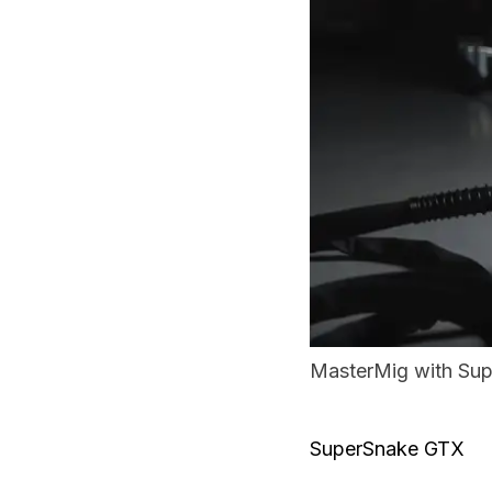
MasterMig with Su
SuperSnake GTX