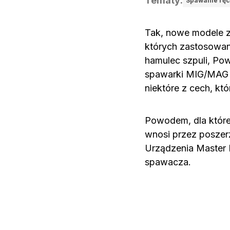
Tematy
:
Spawanie rę
Tak, nowe modele z
których zastosowano
hamulec szpuli, Po
spawarki MIG/MAG d
niektóre z cech, kt
Powodem, dla któreg
wnosi przez poszer
Urządzenia Master 
spawacza.