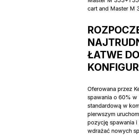
Master M 353+T35A
cart and Master M 
ROZPOCZĘ
NAJTRUDN
ŁATWE DO
KONFIGUR
Oferowana przez Ke
spawania o 60% w p
standardową w komp
pierwszym uruchomi
pozycję spawania i 
wdrażać nowych s