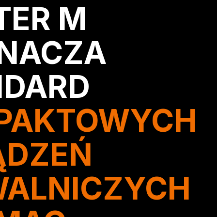
TER M
NACZA
NDARD
PAKTOWYCH
ĄDZEŃ
WALNICZYCH