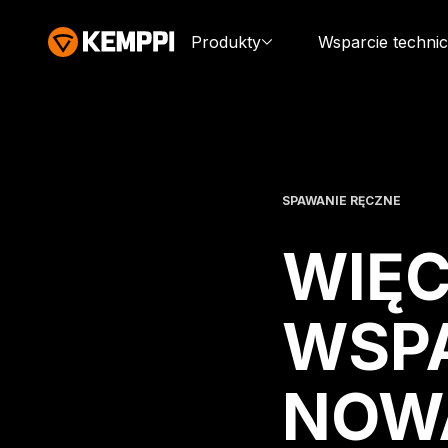
Produkty
Wsparcie techni
SPAWANIE RĘCZNE
WIĘC
WSPA
NOWA