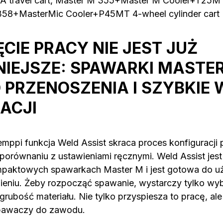
 travel cart, Master M 355+Master M Cooler+T25MT
358+MasterMic Cooler+P45MT 4-wheel cylinder cart
CIE PRACY NIE JEST JUŻ
IEJSZE: SPAWARKI MASTER
 PRZENOSZENIA I SZYBKIE 
ACJI
mppi funkcja Weld Assist skraca proces konfiguracj
orównaniu z ustawieniami ręcznymi. Weld Assist jest
aktowych spawarkach Master M i jest gotowa do uż
eniu. Żeby rozpocząć spawanie, wystarczy tylko wybr
grubość materiału. Nie tylko przyspiesza to pracę, al
pawaczy do zawodu.