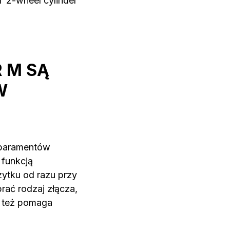
 2-wheel cylinder
 M SĄ
W
i paramentów
 funkcją
ytku od razu przy
ać rodzaj złącza,
e też pomaga