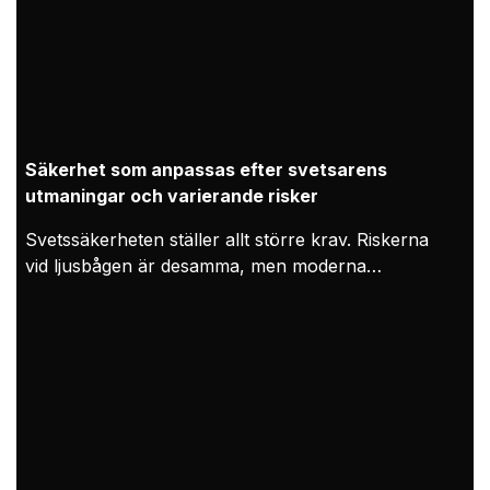
Säkerhet som anpassas efter svetsarens
utmaningar och varierande risker
Svetssäkerheten ställer allt större krav. Riskerna
vid ljusbågen är desamma, men moderna
arbetsförhållanden innebär att exponering kan
lagras under längre arbetspass och i begränsade
inomhusutrymmen. Följaktligen måste personlig
skyddsutrustning för svetsning betraktas både som
ett skydd för svetsaren och som ett bevis på att
kraven uppfylls. Hos Kemppi utformas och
valideras personlig skyddsutrustning för svetsning i
praktiken genom tydliga krav, synpunkter från