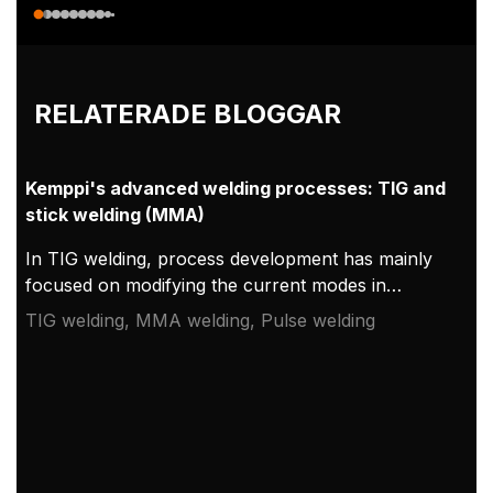
RELATERADE BLOGGAR
Kemppi's advanced welding processes: TIG and
stick welding (MMA)
In TIG welding, process development has mainly
focused on modifying the current modes in
different situations. In practice, this means
TIG welding, MMA welding, Pulse welding
variations of pulse and AC welding, as well as
ignition or tack welding. In the case of pulse
welding, the welding machine user has numerous
choices, as the adjustment possibilities for these
process variations are highly versatile.