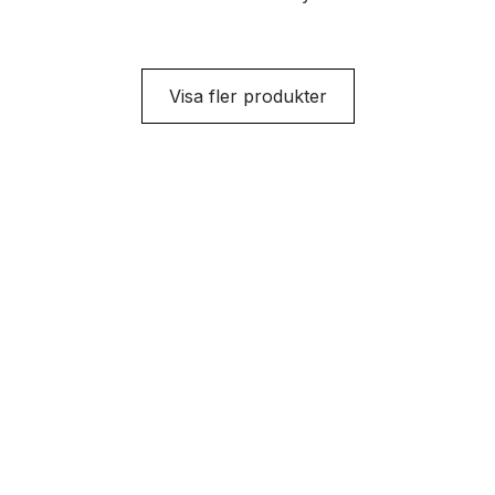
svetsning. Kabeln
ansluts från
svetsströmkällan till
Visa fler produkter
arbetsstycket.