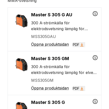
MMA-svetsning
Master S 305 G AU
300 A-strömkälla för
elektrodsvetsning lämplig för
elverk. Modellen har en enhet för
MSS305GAU
spänningsreducering (VRD) för att
Öppna produktsidan
PDF
uppfylla kraven på vissa
marknader. Har en 7-tums TFT-
färgskärm som standard. När du
Master S 305 GM
ansluter en Flexlite TX 223GVD13-
300 A-strömkälla för
brännare, är Master S 305 en
elektrodsvetsning lämplig för elverk
utmärkt strömkälla för DC TIG-
och flerspänning. Har en 7-tums
MSS305GM
svetsning av hög kvalitet.
TFT-färgskärm som standard. När
Öppna produktsidan
PDF
du ansluter en Flexlite TX
223GVD13-brännare, är Master S
305 en utmärkt strömkälla för DC
Master S 305 G
TIG-svetsning av hög kvalitet.