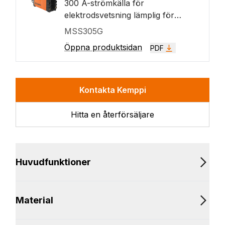
300 A-strömkälla för
elektrodsvetsning lämplig för
elverk. Har en 7-tums TFT-
MSS305G
färgskärm som standard. När du
Öppna produktsidan
PDF
ansluter en Flexlite TX 223GVD13-
brännare, är Master S 305 en
utmärkt strömkälla för DC TIG-
svetsning av hög kvalitet.
Kontakta Kemppi
Hitta en återförsäljare
Huvudfunktioner
Material