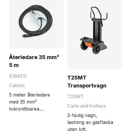
DIX-koppling.
svetsning. Kabeln
ansluts från
svetsströmkällan till
arbetsstycket.
Återledare 35 mm²
5 m
6184311
T25MT
Cables
Transportvagn
5 meter återledare
T25MT
med 35 mm²
Carts and trolleys
tvärsnittsarea.
2-hjulig vagn,
Återledaren
lastning av gasflaska
kompletterar den
utan lyft.
elektriska kretsen för