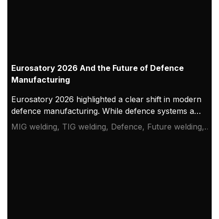
svetsare samt verifierad överensstämmelse med
EU:s förordning 2016/425 om personlig
skyddsutrustning, CE-märkningsprocesser och
relevanta EN-standarder.
Eurosatory 2026 And the Future of Defence
Manufacturing
Eurosatory 2026 highlighted a clear shift in modern
defence manufacturing. While defence systems are
becoming more digital, networked, and
MIG welding, TIG welding, Defence, Future welding,
autonomous, their foundation remains physical.
Eurosatory 2026
From armoured vehicles and artillery to industrial
resilience, welding quality, steel structures, and
production discipline remain paramount to defence
readiness.