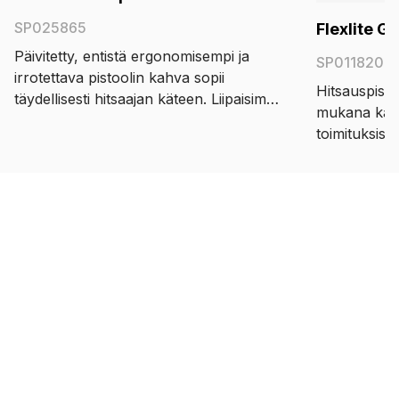
SP025865
Flexlite G
Päivitetty, entistä ergonomisempi ja
SP011820
irrotettava pistoolin kahva sopii
Hitsauspisto
täydellisesti hitsaajan käteen. Liipaisimen
mukana kaik
sijoittelua on paranneltu ja pistoolin
toimituksiss
kahva tukee paremmin hitsaajan
pistoolikahv
rannetta. Uuden pistoolin kahvan
luonnollise
käyttäminen ei vaadi enää niin paljon
hitsauksest
lihasvoimaa. Liipaisumekanismi sisältää
muovilaakerin, jonka avulla liipaisinta
voi koskettaa pehmeästi ja
portaattomasti.