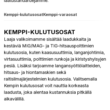
laatustandardejamme.
Kemppi-kulutusosat
Kemppi-varaosat
KEMPPI-KULUTUSOSAT
Laaja valikoimamme sisältää laadukkaita ja
kestäviä MIG/MAG- ja TIG-hitsauspolttimien
kulutusosia, kuten kaasusuuttimia, langanjohtimia,
virtasuuttimia, polttimien runkoja ja kiristyshylsyjen
pesiä. Lisäksi tarjoamme langansyöttölaitteiden,
hitsaus- ja hiontamaskien sekä
raitisilmajärjestelmien kulutusosia. Valitsemalla
Kempin kulutusosat voit nauttia korkeasta
laadusta, joka alentaa kustannuksia pitkällä
aikavälillä.