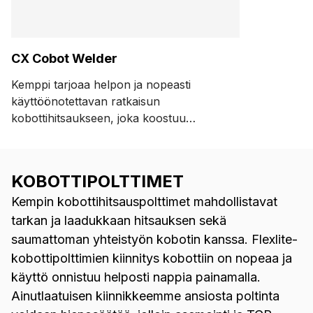
CX Cobot Welder
Kemppi tarjoaa helpon ja nopeasti
käyttöönotettavan ratkaisun
kobottihitsaukseen, joka koostuu
järjestelmän perustana toimivasta
hitsauskoneesta (sisältäen virtalähteen,
langansyöttölaitteen ja
KOBOTTIPOLTTIMET
hitsauspolttimen), kompaktista Digital
Kempin kobottihitsauspolttimet mahdollistavat
Connectivity Module (DCM) -
moduulista, GX/GF-poltinkiinnikkeestä
tarkan ja laadukkaan hitsauksen sekä
ja Kemppi Cobotics -
saumattoman yhteistyön kobotin kanssa. Flexlite-
mobiilisovelluksesta.
kobottipolttimien kiinnitys kobottiin on nopeaa ja
käyttö onnistuu helposti nappia painamalla.
Ainutlaatuisen kiinnikkeemme ansiosta poltinta