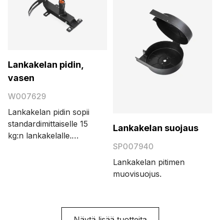
Lankakelan pidin,
vasen
W007629
Lankakelan pidin sopii
standardimittaiselle 15
Lankakelan suojaus
kg:n lankakelalle.
SP007940
Huom: Langanjohtimen
naarasliitin W005189
Lankakelan pitimen
täytyy tilata erikseen.
muovisuojus.
Näytä lisää tuotteita