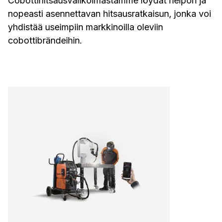
Cobottihitsausvalikoimastamme löydät helpon ja
nopeasti asennettavan hitsausratkaisun, jonka voi
yhdistää useimpiin markkinoilla oleviin
cobottibrändeihin.