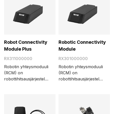
Robot Connectivity
Robotic Connectivity
Module Plus
Module
RX311000000
RX301000000
Robotin yhteysmoduuli
Robotin yhteysmoduuli
(RCM) on
(RCM) on
robottihitsausjärjestelmän
robottihitsausjärjestelmän
sydän. Se vastaa
sydän. Se vastaa
automaation
automaation
kenttäväyläyhteydestä,
kenttäväyläyhteydestä,
WeldEye-yhteydestä,
WeldEye-yhteydestä,
käyttöliittymästä
käyttöliittymästä