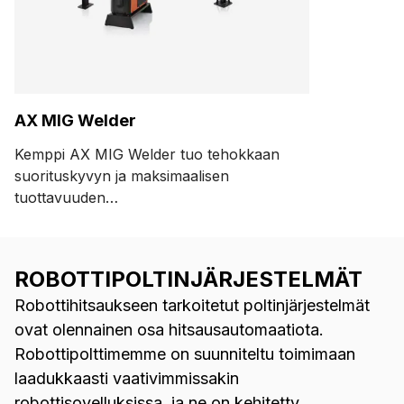
AX MIG Welder
Kemppi AX MIG Welder tuo tehokkaan
suorituskyvyn ja maksimaalisen
tuottavuuden
robottihitsausjärjestelmääsi. Nauti
helposta integroinnista ja varmista
toistettavat, korkealaatuiset hitsit
ROBOTTIPOLTINJÄRJESTELMÄT
suorituskykyisillä
Robottihitsaukseen tarkoitetut poltinjärjestelmät
kaarihitsaussovelluksilla.
ovat olennainen osa hitsausautomaatiota.
Robottipolttimemme on suunniteltu toimimaan
laadukkaasti vaativimmissakin
robottisovelluksissa, ja ne on kehitetty