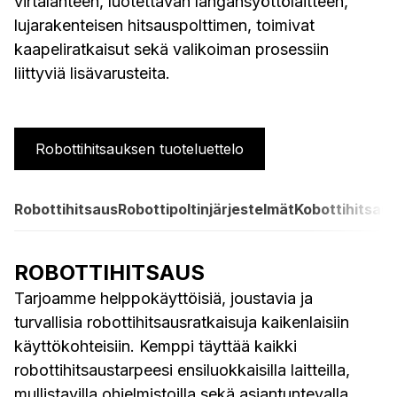
virtalähteen, luotettavan langansyöttölaitteen,
lujarakenteisen hitsauspolttimen, toimivat
kaapeliratkaisut sekä valikoiman prosessiin
liittyviä lisävarusteita.
Robottihitsauksen tuoteluettelo
Robottihitsaus
Robottipoltinjärjestelmät
Kobottihitsau
ROBOTTIHITSAUS
Tarjoamme helppokäyttöisiä, joustavia ja
turvallisia robottihitsausratkaisuja kaikenlaisiin
käyttökohteisiin. Kemppi täyttää kaikki
robottihitsaustarpeesi ensiluokkaisilla laitteilla,
mullistavilla ohjelmistoilla sekä asiantuntevalla,