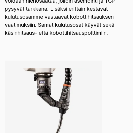
voidaan hienosäätää, jolloin asemointi ja TCP
pysyvät tarkkana. Lisäksi erittäin kestävät
kulutusosamme vastaavat kobottihitsauksen
vaatimuksiin. Samat kulutusosat käyvät sekä
käsinhitsaus- että kobottihitsauspolttimiin.