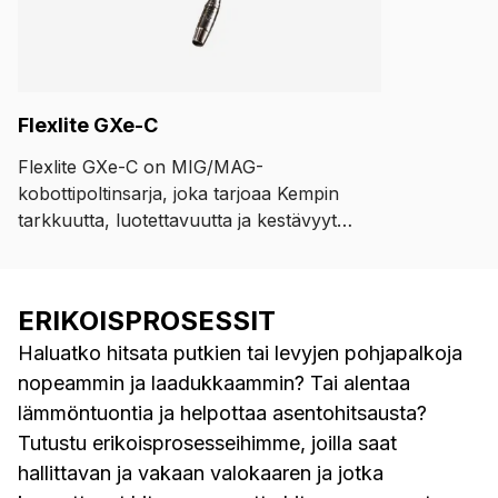
Flexlite GXe-C
Flexlite GXe-C on MIG/MAG-
kobottipoltinsarja, joka tarjoaa Kempin
tarkkuutta, luotettavuutta ja kestävyyttä
kobottiratkaisuihin painikkeen
painalluksella. Se on kobottivalmis ja
suunniteltu nopeaan käyttöönottoon.
ERIKOISPROSESSIT
Poltin on nopea integroida ja helppo
Haluatko hitsata putkien tai levyjen pohjapalkoja
käyttää painikkeiden avulla.
nopeammin ja laadukkaammin? Tai alentaa
lämmöntuontia ja helpottaa asentohitsausta?
Tutustu erikoisprosesseihimme, joilla saat
hallittavan ja vakaan valokaaren ja jotka