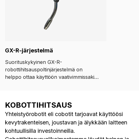
GX-R-järjestelmä
Suorituskykyinen GX-R-
robottihitsauspoltinjärjestelmä on
helppo ottaa käyttöön vaativimmissakin
automatisoiduissa MIG/MAG-
hitsauskohteissa. GX-R-järjestelmällä
saat parhaan hyödyn Kemppi AX -
KOBOTTIHITSAUS
robottihitsausratkaisusta, ja se vastaa
Yhteistyörobotit eli cobotit tarjoavat käyttöösi
kaikkiin vaatimuksiin – sekä sinun että
robottisi.
kevytrakenteisen, joustavan ja älykkään laitteen
kohtuullisilla investoinneilla.