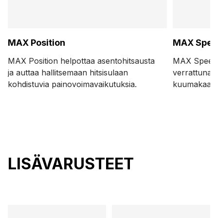
MAX Position
MAX Spee
MAX Position helpottaa asentohitsausta
MAX Speed l
ja auttaa hallitsemaan hitsisulaan
verrattuna pe
kohdistuvia painovoimavaikutuksia.
kuumakaarih
LISÄVARUSTEET