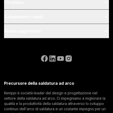
Chi siamo
Chi siamo
Collegamenti rapidi
Blog & notizie
My Kemppi
Rimani aggiornato!
Sostenibilità
Istruzioni per la fatturazione
Riferimenti
Iscriviti alla nostra newsletter e sii tra i primi a
Accessibility Statement
Contattaci
conoscere le ultime novità di Kemppi.
Vai al sito web di WeldEye
(opens in a new tab)
Select contact type
Rivenditore
Integratore
Utente finale
Posizioni aperte
(opens in a new tab)
Indirizzo email
Kemppi Group
(opens in a new tab)
Trafimet
Precursore della saldatura ad arco
(opens in a new tab)
Iscriviti
Kemppi è società leader del design e progettazione nel
settore della saldatura ad arco. Ci impegniamo a migliorare la
Iscrivendosi alla nostra newsletter si accetta di
qualità e la produttività della saldatura attraverso lo sviluppo
ricevere e-mail da Kemppi.
continuo dell'arco di saldatura e un costante impegno per un