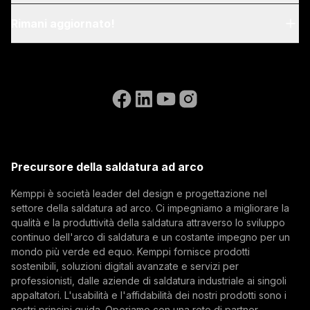
Blog & notizie
My Kemppi
Rimani aggiornato!
Sostenibilità
Istruzioni per la fatturazione
Riferimenti
Iscriviti alla nostra newsletter e sii tra i primi a
Accessibility Statement
Contattaci
conoscere le ultime novità di Kemppi.
Vai al sito web di WeldEye
(opens in a new tab)
Select contact type
Rivenditore
Integratore
Utente finale
Posizioni aperte
(opens in a new tab)
Indirizzo email
Kemppi Group
(opens in a new tab)
Trafimet
Precursore della saldatura ad arco
(opens in a new tab)
Iscriviti
Kemppi è società leader del design e progettazione nel
settore della saldatura ad arco. Ci impegniamo a migliorare la
Iscrivendosi alla nostra newsletter si accetta di
qualità e la produttività della saldatura attraverso lo sviluppo
ricevere e-mail da Kemppi.
continuo dell'arco di saldatura e un costante impegno per un
mondo più verde ed equo. Kemppi fornisce prodotti
sostenibili, soluzioni digitali avanzate e servizi per
professionisti, dalle aziende di saldatura industriale ai singoli
appaltatori. L'usabilità e l'affidabilità dei nostri prodotti sono i
nostri principi guida. Operiamo con una rete di partner