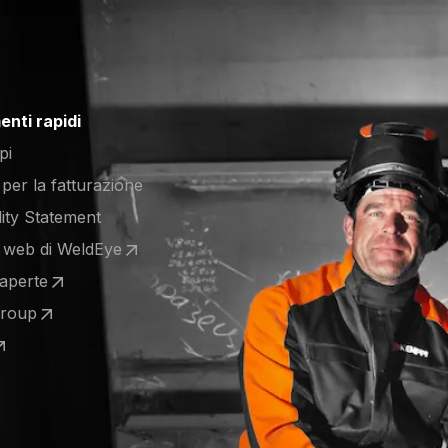
nti rapidi
pi
 per la fatturazione
lity Statement
to web di WeldEye
 a new tab)
 aperte
 a new tab)
Group
 a new tab)
 a new tab)