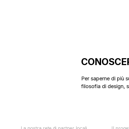
metallurgiche
Cantieristica navale
Oleod
CONOSCE
Per saperne di più su
filosofia di design, s
Locali a livello
Desi
mondiale
Weld
La nostra rete di partner locali
Il proge