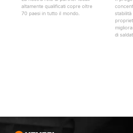
altamente qualificati copre oltre
concentr
70 paesi in tutto il mondo.
stabilità
propriet
miglior
di salda