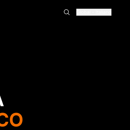
Global
-
Italiano
A
CO