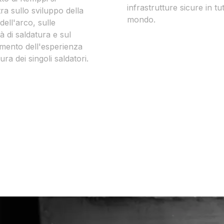
infrastrutture sicure in tut
a sullo sviluppo della
mondo.
 dell'arco, sulle
à di saldatura e sul
amento dell'esperienza
tura dei singoli saldatori.