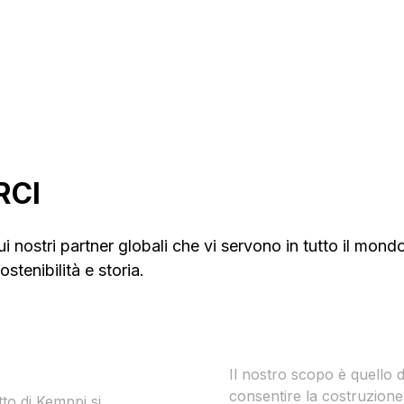
otti e gasdotti
Settore offshore
RCI
i nostri partner globali che vi servono in tutto il mondo
ostenibilità e storia.
gned for
Sostenibilità
ers
Il nostro scopo è quello d
consentire la costruzione
tto di Kemppi si