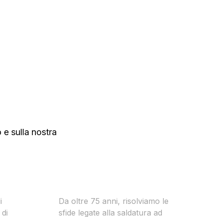
di trasformazione
Energia rinnovabile
 e sulla nostra
Cronologia
i
Da oltre 75 anni, risolviamo le
 di
sfide legate alla saldatura ad