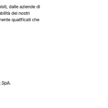
isti, dalle aziende di
bilità dei nostri
mente qualificati che
p SpA
.