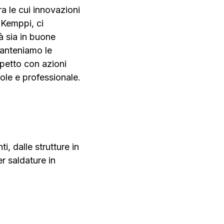
a le cui innovazioni
 Kemppi, ci
à sia in buone
nteniamo le
spetto con azioni
le e professionale.
i, dalle strutture in
r saldature in
Industrie chimiche e