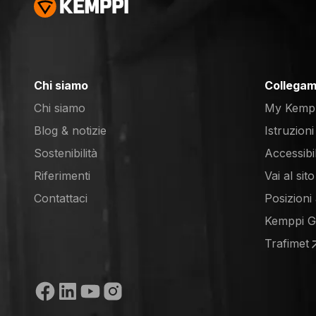
Chi siamo
Collegame
Chi siamo
My Kemp
Blog & notizie
Istruzioni
Sostenibilità
Accessibi
Riferimenti
Vai al si
(opens in
Contattaci
Posizioni
(opens in
Kemppi 
(opens in
Trafimet
(opens in
Media sociali