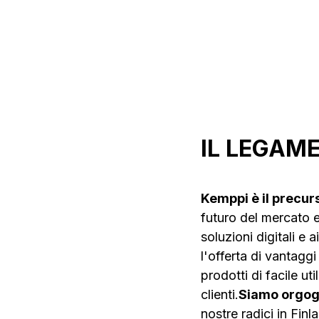
Saldatrici
Saldatura
Robotizza
IL LEGAM
Kemppi è il precur
futuro del mercato e 
soluzioni digitali e 
l'offerta di vantagg
prodotti di facile ut
clienti.
Siamo orgogl
nostre radici in Fin