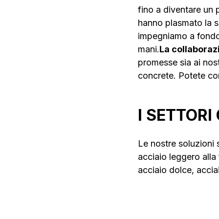
fino a diventare un 
hanno plasmato la s
impegniamo a fondo p
mani.
La collaboraz
promesse sia ai nostr
concrete. Potete co
I SETTORI
Le nostre soluzioni s
acciaio leggero alla
acciaio dolce, acciai
Officine
Trasp