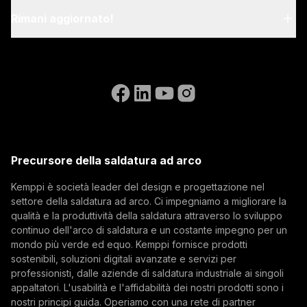
Blog & notizie
My Kemppi
Rimani aggiornato!
Sostenibilità
Istruzioni per la fatturazione
Riferimenti
Iscriviti alla nostra newsletter e sii tra i primi a
Accessibility Statement
Contattaci
conoscere le ultime novità di Kemppi.
Vai al sito web di WeldEye
(opens in a new tab)
Select contact type
Rivenditore
Integratore
Utente finale
Posizioni aperte
(opens in a new tab)
Indirizzo email
Kemppi Group
(opens in a new tab)
Trafimet
Precursore della saldatura ad arco
(opens in a new tab)
Iscriviti
Kemppi è società leader del design e progettazione nel
settore della saldatura ad arco. Ci impegniamo a migliorare la
Iscrivendosi alla nostra newsletter si accetta di
qualità e la produttività della saldatura attraverso lo sviluppo
ricevere e-mail da Kemppi.
continuo dell'arco di saldatura e un costante impegno per un
mondo più verde ed equo. Kemppi fornisce prodotti
sostenibili, soluzioni digitali avanzate e servizi per
professionisti, dalle aziende di saldatura industriale ai singoli
appaltatori. L'usabilità e l'affidabilità dei nostri prodotti sono i
nostri principi guida. Operiamo con una rete di partner