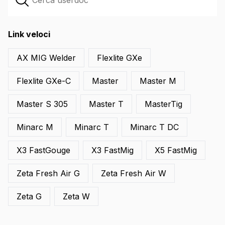
Link veloci
AX MIG Welder
Flexlite GXe
Flexlite GXe-C
Master
Master M
Master S 305
Master T
MasterTig
Minarc M
Minarc T
Minarc T DC
X3 FastGouge
X3 FastMig
X5 FastMig
Zeta Fresh Air G
Zeta Fresh Air W
Zeta G
Zeta W