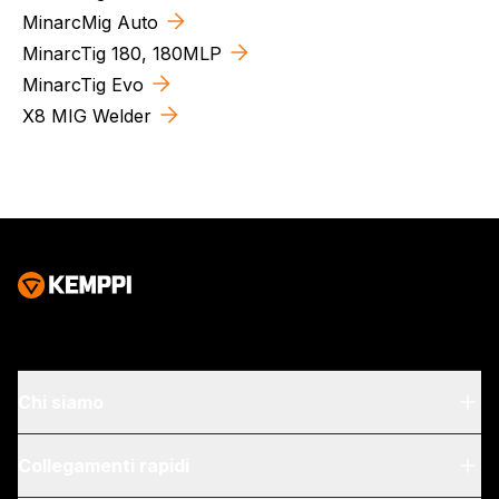
MinarcMig Auto
MinarcTig 180, 180MLP
MinarcTig Evo
X8 MIG Welder
Chi siamo
Chi siamo
Collegamenti rapidi