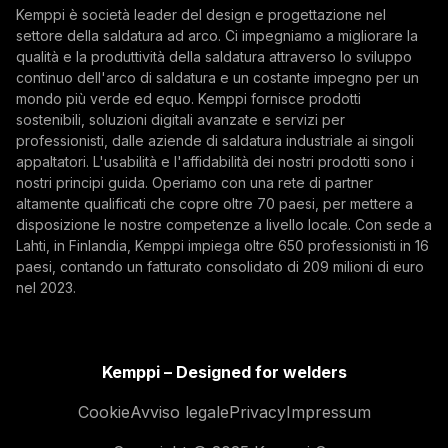
Kemppi è società leader del design e progettazione nel
settore della saldatura ad arco. Ci impegniamo a migliorare la
Iscrivendosi alla nostra newsletter si accetta di
qualità e la produttività della saldatura attraverso lo sviluppo
ricevere e-mail da Kemppi.
continuo dell'arco di saldatura e un costante impegno per un
mondo più verde ed equo. Kemppi fornisce prodotti
sostenibili, soluzioni digitali avanzate e servizi per
professionisti, dalle aziende di saldatura industriale ai singoli
appaltatori. L'usabilità e l'affidabilità dei nostri prodotti sono i
nostri principi guida. Operiamo con una rete di partner
altamente qualificati che copre oltre 70 paesi, per mettere a
disposizione le nostre competenze a livello locale. Con sede a
Lahti, in Finlandia, Kemppi impiega oltre 650 professionisti in 16
paesi, contando un fatturato consolidato di 209 milioni di euro
nel 2023.
Kemppi – Designed for welders
Cookie
Avviso legale
Privacy
Impressum