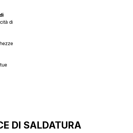
di
ità di
ghezze
 tue
CE DI SALDATURA