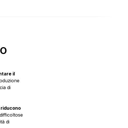
NO
tare il
roduzione
cia di
 riducono
difficoltose
tà di