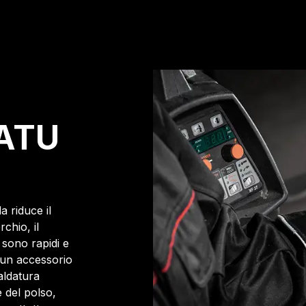
ATU
 riduce il
chio, il
 sono rapidi e
è un accessorio
saldatura
 del polso,