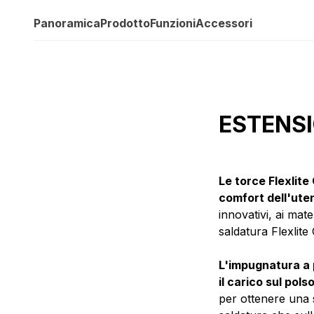
Panoramica
Prodotto
Funzioni
Accessori
ESTENS
Le torce Flexlit
comfort dell'uten
innovativi, ai mater
saldatura Flexlite
L'impugnatura a 
il carico sul pols
per ottenere una 