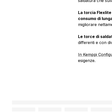
saldatura che sull
La torcia Flexlit
consumo di lung
migliorare nettame
Le torce di salda
differenti e con di
In Kemppi Config
esigenze.