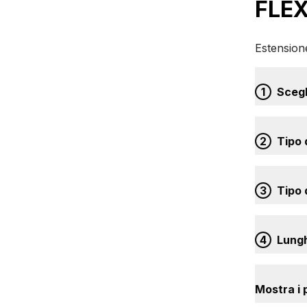
FLEX
Estension
1
Scegl
2
Tipo 
3
Tipo 
4
Lungh
Mostra i p