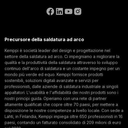
Contattaci
conoscere le ultime novità di Kemppi.
Vai al sito web di WeldEye
(opens in a new tab)
Select contact type
Rivenditore
Integratore
Utente finale
Posizioni aperte
(opens in a new tab)
Indirizzo email
Kemppi Group
(opens in a new tab)
Trafimet
Precursore della saldatura ad arco
(opens in a new tab)
Iscriviti
Kemppi è società leader del design e progettazione nel
settore della saldatura ad arco. Ci impegniamo a migliorare la
Iscrivendosi alla nostra newsletter si accetta di
qualità e la produttività della saldatura attraverso lo sviluppo
ricevere e-mail da Kemppi.
continuo dell'arco di saldatura e un costante impegno per un
mondo più verde ed equo. Kemppi fornisce prodotti
sostenibili, soluzioni digitali avanzate e servizi per
professionisti, dalle aziende di saldatura industriale ai singoli
appaltatori. L'usabilità e l'affidabilità dei nostri prodotti sono i
nostri principi guida. Operiamo con una rete di partner
altamente qualificati che copre oltre 70 paesi, per mettere a
disposizione le nostre competenze a livello locale. Con sede a
Lahti, in Finlandia, Kemppi impiega oltre 650 professionisti in 16
paesi, contando un fatturato consolidato di 209 milioni di euro