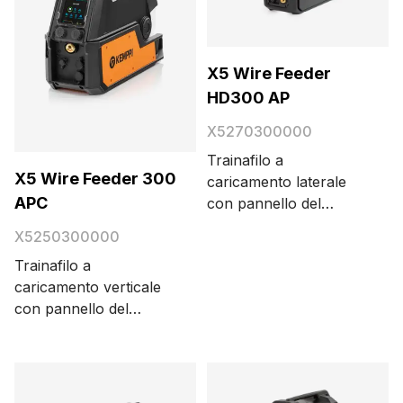
X5 Wire Feeder
HD300 AP
X5270300000
Trainafilo a
X5 Wire Feeder 300
caricamento laterale
APC
con pannello del
display grafico TFT da
X5250300000
5,7". Per saldatura
Trainafilo a
sinergica MIG/MAG,
caricamento verticale
TIG, MMA e
con pannello del
scriccatura.
display grafico TFT da
Regolazione
5,7". Per la saldatura
automatica dei
MIG/MAG sinergica e a
parametri. Meccanismo
impulso, TIG, a
di alimentazione filo a