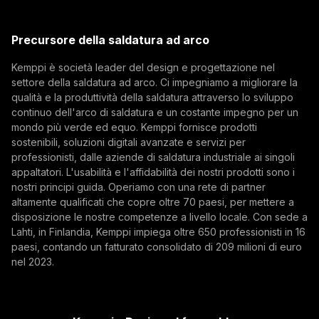
Indirizzo email
Kemppi Group
(opens in a new tab)
Trafimet
Precursore della saldatura ad arco
(opens in a new tab)
Iscriviti
Kemppi è società leader del design e progettazione nel
settore della saldatura ad arco. Ci impegniamo a migliorare la
Iscrivendosi alla nostra newsletter si accetta di
qualità e la produttività della saldatura attraverso lo sviluppo
ricevere e-mail da Kemppi.
continuo dell'arco di saldatura e un costante impegno per un
mondo più verde ed equo. Kemppi fornisce prodotti
sostenibili, soluzioni digitali avanzate e servizi per
professionisti, dalle aziende di saldatura industriale ai singoli
appaltatori. L'usabilità e l'affidabilità dei nostri prodotti sono i
nostri principi guida. Operiamo con una rete di partner
altamente qualificati che copre oltre 70 paesi, per mettere a
disposizione le nostre competenze a livello locale. Con sede a
Lahti, in Finlandia, Kemppi impiega oltre 650 professionisti in 16
paesi, contando un fatturato consolidato di 209 milioni di euro
nel 2023.