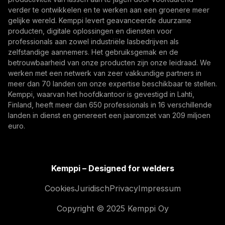
Door u te abonneren, gaat u ermee akkoord
verder te ontwikkelen en te werken aan een groenere meer
marketing-e-mails van Kemppi te ontvangen.
gelijke wereld. Kemppi levert geavanceerde duurzame
producten, digitale oplossingen en diensten voor
professionals aan zowel industriële lasbedrijven als
zelfstandige aannemers. Het gebruiksgemak en de
betrouwbaarheid van onze producten zijn onze leidraad. We
werken met een netwerk van zeer vakkundige partners in
meer dan 70 landen om onze expertise beschikbaar te stellen.
Kemppi, waarvan het hoofdkantoor is gevestigd in Lahti,
Finland, heeft meer dan 650 professionals in 16 verschillende
landen in dienst en genereert een jaaromzet van 209 miljoen
euro.
Kemppi – Designed for welders
Cookies
Juridisch
Privacy
Impressum
Copyright © 2025 Kemppi Oy