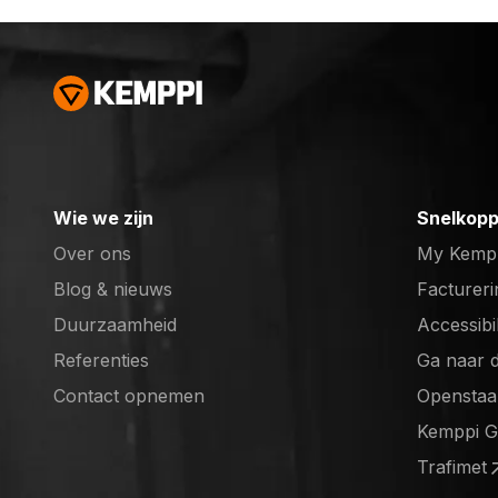
Wie we zijn
Snelkopp
Over ons
My Kemp
Blog & nieuws
Factureri
Duurzaamheid
Accessibi
Referenties
Ga naar 
(opens in
Contact opnemen
Openstaa
(opens in
Kemppi 
(opens in
Trafimet
(opens in