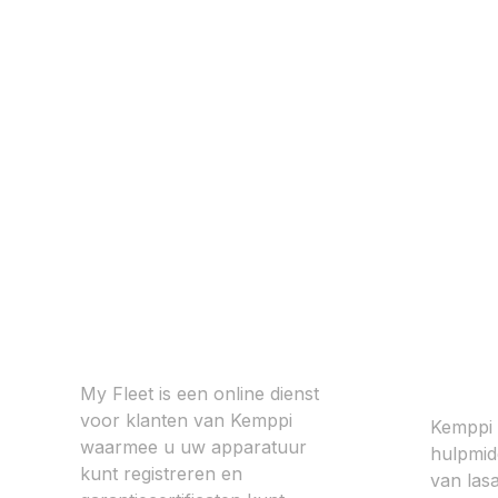
My Fleet
Kemp
Conf
My Fleet is een online dienst
voor klanten van Kemppi
Kemppi 
waarmee u uw apparatuur
hulpmidd
kunt registreren en
van las