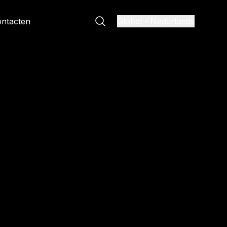
ntacten
Global
-
Nederlands