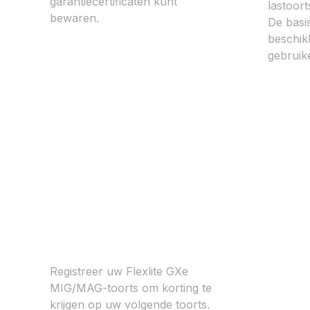
garantiecertificaten kunt
lastoort
bewaren.
De basis
beschik
gebruike
Registratie van
toortsvouchers
Registreer uw Flexlite GXe
MIG/MAG-toorts om korting te
krijgen op uw volgende toorts.