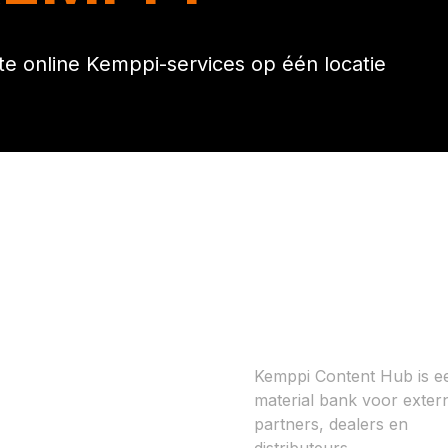
nte online Kemppi-services op één locatie
Kemppi Content
Hub
Kemppi Content Hub is e
material bank voor exter
partners, dealers en