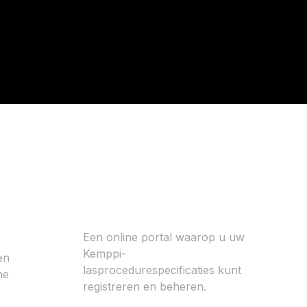
Kemppi WPS
Een online portal waarop u uw
Kemppi-
en
lasprocedurespecificaties kunt
ne
registreren en beheren.