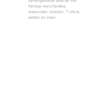
samengestelde selectie van
Kemppi merchandise,
waaronder mokken, T-shirts,
petten en meer.