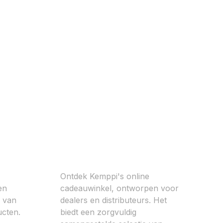
Kemppi Gift Shop
Ontdek Kemppi's online
en
cadeauwinkel, ontworpen voor
n van
dealers en distributeurs. Het
ucten.
biedt een zorgvuldig