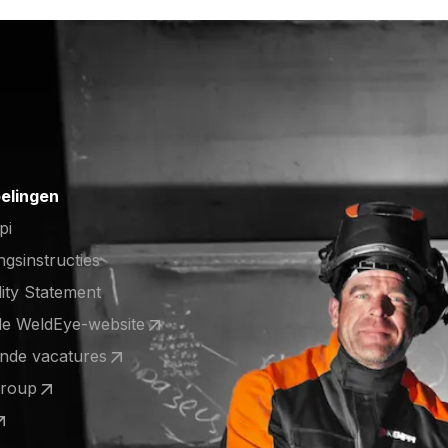
elingen
pi
ngsinstructies
lity Statement
de WeldEye-website
 a new tab)
nde vacatures
 a new tab)
Group
 a new tab)
 a new tab)