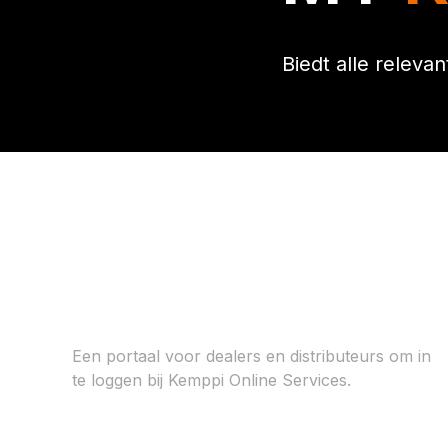
Biedt alle releva
My Kemppi Portal
Een portaal voor dealers en distributeurs om in
te loggen bij Kemppi Online Services.