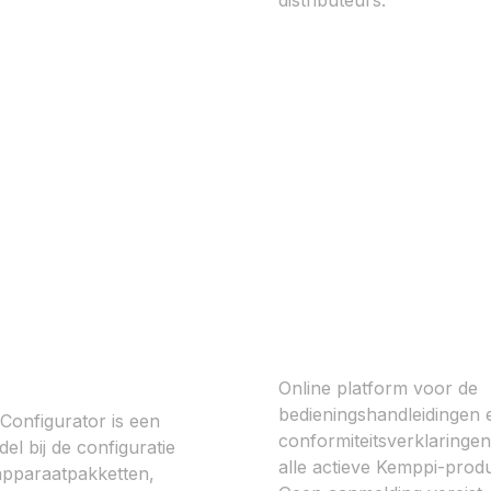
distributeurs.
pi
Userdoc
igurator
Online platform voor de
bedieningshandleidingen 
Configurator is een
conformiteitsverklaringe
el bij de configuratie
alle actieve Kemppi-prod
apparaatpakketten,