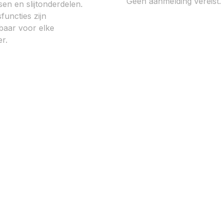
Geen aanmelding vereist.
sen en slijtonderdelen.
functies zijn
baar voor elke
r.