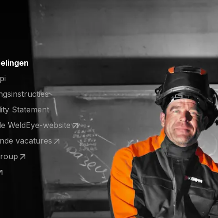
elingen
pi
ngsinstructies
lity Statement
de WeldEye-website
 a new tab)
nde vacatures
 a new tab)
Group
 a new tab)
 a new tab)