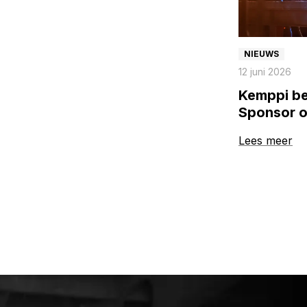
NIEUWS
12 juni 2026
Kemppi b
Sponsor o
to suppor
Lees meer
of welder