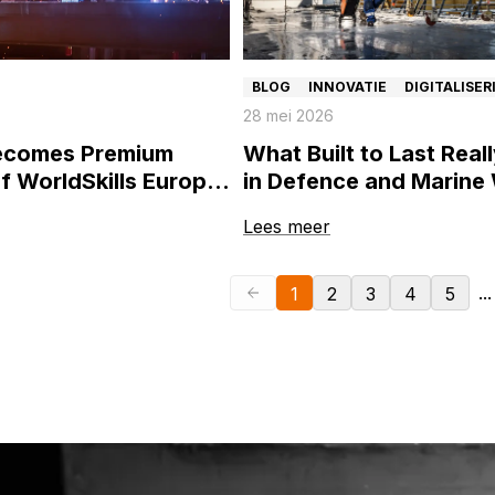
BLOG
INNOVATIE
DIGITALISER
28 mei 2026
ecomes Premium
What Built to Last Rea
f WorldSkills Europe
in Defence and Marine
t the next generation
Lees meer
s
...
1
2
3
4
5