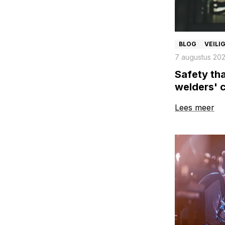
BLOG
VEILI
7 augustus 20
Safety th
welders' 
changing 
Lees meer