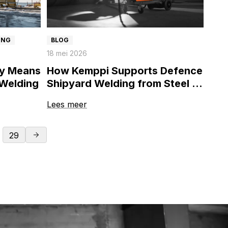
ING
BLOG
18 mei 2026
lly Means
How Kemppi Supports Defence
 Welding
Shipyard Welding from Steel to
Aluminium
Lees meer
29