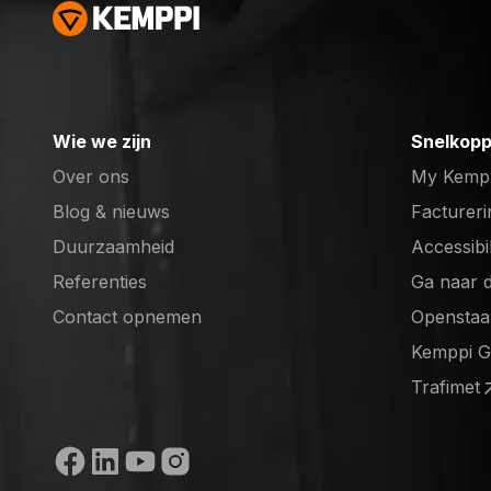
Wie we zijn
Snelkopp
Over ons
My Kemp
Blog & nieuws
Factureri
Duurzaamheid
Accessibi
Referenties
Ga naar 
(opens in
Contact opnemen
Openstaa
(opens in
Kemppi 
(opens in
Trafimet
(opens in
Sociale media