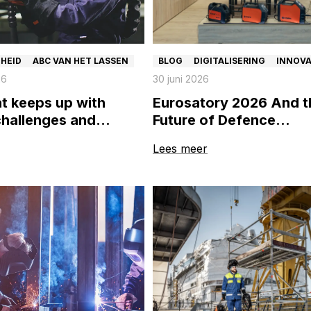
GHEID
ABC VAN HET LASSEN
BLOG
DIGITALISERING
INNOVA
26
30 juni 2026
at keeps up with
Eurosatory 2026 And t
challenges and
Future of Defence
risks
Manufacturing
Lees meer