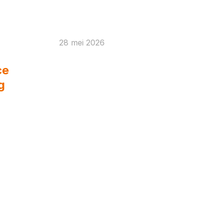
28 mei 2026
What Built to Last
ce
Really Means in
g
Defence and Marine
Welding