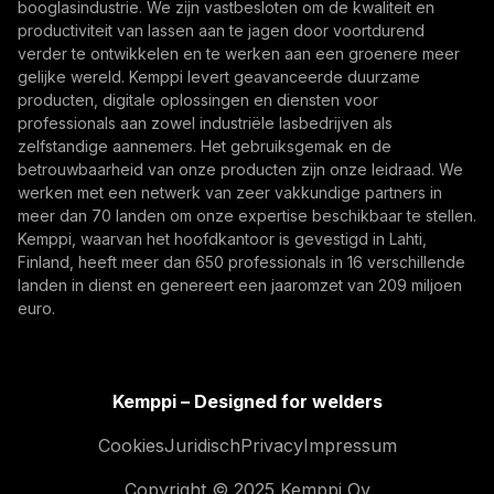
booglasindustrie. We zijn vastbesloten om de kwaliteit en
productiviteit van lassen aan te jagen door voortdurend
Door u te abonneren, gaat u ermee akkoord
verder te ontwikkelen en te werken aan een groenere meer
marketing-e-mails van Kemppi te ontvangen.
gelijke wereld. Kemppi levert geavanceerde duurzame
producten, digitale oplossingen en diensten voor
professionals aan zowel industriële lasbedrijven als
zelfstandige aannemers. Het gebruiksgemak en de
betrouwbaarheid van onze producten zijn onze leidraad. We
werken met een netwerk van zeer vakkundige partners in
meer dan 70 landen om onze expertise beschikbaar te stellen.
Kemppi, waarvan het hoofdkantoor is gevestigd in Lahti,
Finland, heeft meer dan 650 professionals in 16 verschillende
landen in dienst en genereert een jaaromzet van 209 miljoen
euro.
Kemppi – Designed for welders
Cookies
Juridisch
Privacy
Impressum
Copyright © 2025 Kemppi Oy