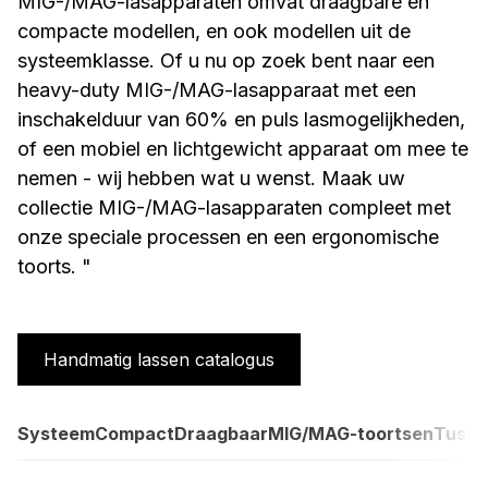
MIG-/MAG-lasapparaten omvat draagbare en
compacte modellen, en ook modellen uit de
systeemklasse. Of u nu op zoek bent naar een
heavy-duty MIG-/MAG-lasapparaat met een
inschakelduur van 60% en puls lasmogelijkheden,
of een mobiel en lichtgewicht apparaat om mee te
nemen - wij hebben wat u wenst. Maak uw
collectie MIG-/MAG-lasapparaten compleet met
onze speciale processen en een ergonomische
toorts. "
Handmatig lassen catalogus
Systeem
Compact
Draagbaar
MIG/MAG-toortsen
Tusse