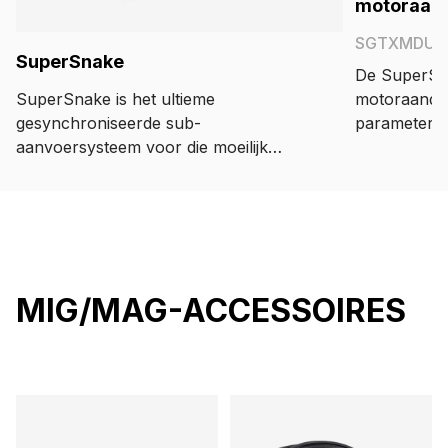
motoraand
SGTXMDU0
SuperSnake
De SuperSn
SuperSnake is het ultieme
motoraandri
gesynchroniseerde sub-
parameteraf
aanvoersysteem voor die moeilijk
van de lasse
bereikbare lasdoelen.
draadaanvoe
spanningsre
vermogensreg
SuperSnake
snel los te
en een AAN
MIG/MAG-ACCESSOIRES
veiligheidsv