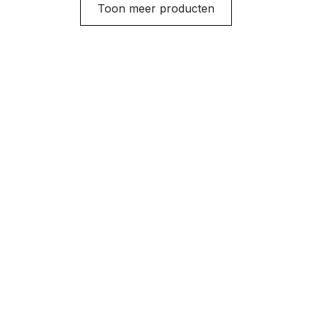
Toon meer producten
Verbeter uw
Verbeter uw
laskwaliteit,
laskwaliteit,
werkefficiëntie,
werkefficiëntie,
comfort en veiligheid
comfort en veiligheid
met de R10
met de R10
afstandsbediening.
afstandsbediening.