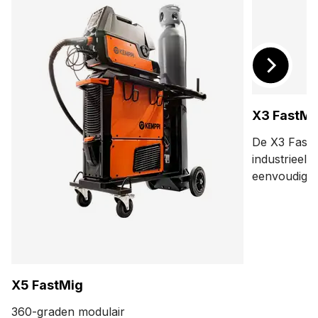
X3 FastMi
De X3 FastM
industrieel
eenvoudige 
gebruiksvrie
synergische
en de pulse
een inschak
X5 FastMig
360-graden modulair