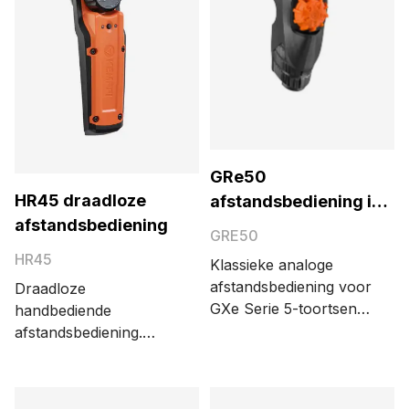
GRe50
HR45 draadloze
afstandsbediening in
afstandsbediening
de toorts
GRE50
HR45
Klassieke analoge
afstandsbediening voor
Draadloze
GXe Serie 5-toortsen
handbediende
voor geheugenkanaal-
afstandsbediening.
of
Bereik tot 100 meter.
draadaanvoeraanpassing.
De nieuwe vorm is