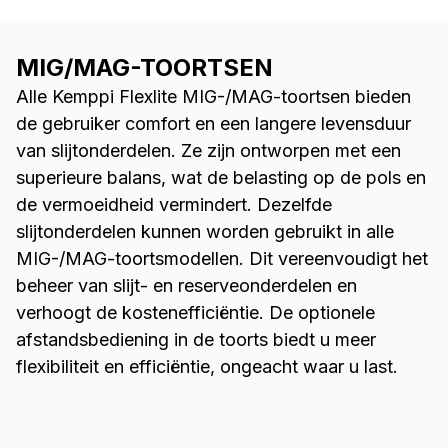
Hij is licht van gewicht, heeft een
compacte, l
vermogen van 220 ampère, zorgt voor
veel plezie
nauwkeurig lassen en heeft een
MIG/MAG-TOORTSEN
MIG-lasappa
nauwkeurige ontsteking.
nemen waar 
Alle Kemppi Flexlite MIG-/MAG-toortsen bieden
de gebruiker comfort en een langere levensduur
van slijtonderdelen. Ze zijn ontworpen met een
superieure balans, wat de belasting op de pols en
de vermoeidheid vermindert. Dezelfde
slijtonderdelen kunnen worden gebruikt in alle
MIG-/MAG-toortsmodellen. Dit vereenvoudigt het
beheer van slijt- en reserveonderdelen en
verhoogt de kostenefficiëntie. De optionele
afstandsbediening in de toorts biedt u meer
flexibiliteit en efficiëntie, ongeacht waar u last.