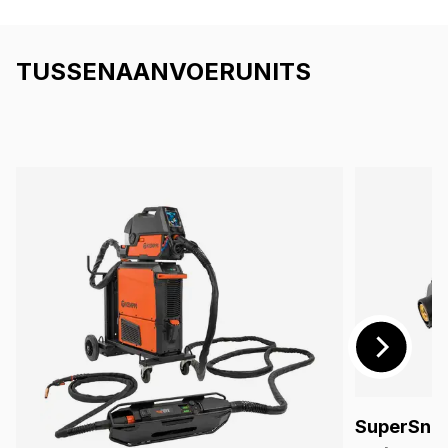
gesmolten smeltbad te beheersen.
sproeiboog
TUSSENAANVOERUNITS
SuperSna