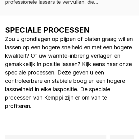
professionele lassers te vervullen, die
de bescherm
betrouwbaarheid, precisie en
duurzaamheid verlangen bij elke las. De
Flexlite GXe is ontworpen voor
SPECIALE PROCESSEN
veeleisende lastaken en biedt een
Zou u grondlagen op pijpen of platen graag willen
uitstekende controle, precisie en
comfort - elke dag en bij iedere lasklus.
lassen op een hogere snelheid en met een hogere
kwaliteit? Of uw warmte-inbreng verlagen en
gemakkelijk in positie lassen? Kijk eens naar onze
speciale processen. Deze geven u een
controleerbare en stabiele boog en een hogere
lassnelheid in elke laspositie. De speciale
processen van Kemppi zijn er om van te
profiteren.