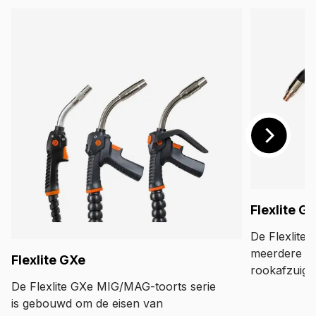
Flexlite GF
De Flexlite 
meerdere M
Flexlite GXe
rookafzuigin
De Flexlite GXe MIG/MAG-toorts serie
afzuigingssy
is gebouwd om de eisen van
rechtstreek