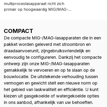
multiproceslasapparaat richt zich
primair op hoogwaardig MIG/MAG-
lassen. X5 FastMig biedt
instellingsopties voor handmatig,
synergisch en pulslassen. Een breed
COMPACT
assortiment accessoires biedt
De compacte MIG-/MAG-lasapparaten die in een
lasproductieprocessen flexibiliteit en
efficiëntie.
pakket worden geleverd met stroombron en
draadaanvoerunit, zijngebruiksvriendelijk en
eenvoudig te configureren. Dankzij het compacte
ontwerp zijn onze MIG-/MAG-lasapparaten
gemakkelijk te vervoeren en op te slaan op de
bouwlocatie. De uitstekende verhouding tussen
vermogen en gewicht stelt een nieuwe norm op
het gebied van laskwaliteit en efficiëntie. U kunt
kiezen uit gasgekoelde of watergekoelde opties
in ons aanbod, afhankelijk van uw behoeften.