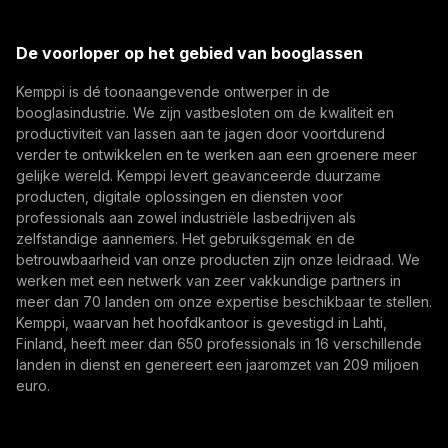
Kemppi Group
E-mailadres
(opens in a new tab)
Trafimet
De voorloper op het gebied van booglassen
(opens in a new tab)
Kemppi is dé toonaangevende ontwerper in de
Abonneer je op
booglasindustrie. We zijn vastbesloten om de kwaliteit en
productiviteit van lassen aan te jagen door voortdurend
Door u te abonneren, gaat u ermee akkoord
verder te ontwikkelen en te werken aan een groenere meer
marketing-e-mails van Kemppi te ontvangen.
gelijke wereld. Kemppi levert geavanceerde duurzame
producten, digitale oplossingen en diensten voor
professionals aan zowel industriële lasbedrijven als
zelfstandige aannemers. Het gebruiksgemak en de
betrouwbaarheid van onze producten zijn onze leidraad. We
werken met een netwerk van zeer vakkundige partners in
meer dan 70 landen om onze expertise beschikbaar te stellen.
Kemppi, waarvan het hoofdkantoor is gevestigd in Lahti,
Finland, heeft meer dan 650 professionals in 16 verschillende
landen in dienst en genereert een jaaromzet van 209 miljoen
euro.