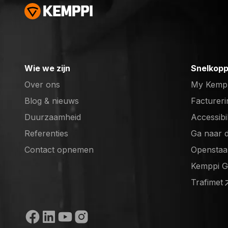
Wie we zijn
Snelkopp
Over ons
My Kemp
Blog & nieuws
Factureri
Duurzaamheid
Accessibi
Referenties
Ga naar 
(opens in
Contact opnemen
Openstaa
(opens in
Kemppi 
(opens in
Trafimet
(opens in
Sociale media