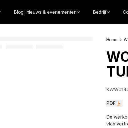
Blog, nieuws & evenementen
Bedrijf
Co
Home
Wo
WO
TU
KWW0140
PDF
De werkov
vlamvertr