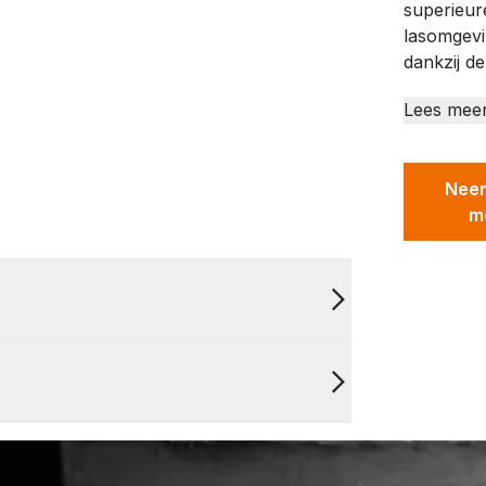
superieur
lasomgevi
dankzij de
Lees mee
Neem
m