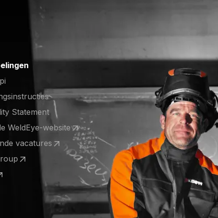
elingen
pi
ngsinstructies
lity Statement
de WeldEye-website
 a new tab)
nde vacatures
 a new tab)
Group
 a new tab)
 a new tab)