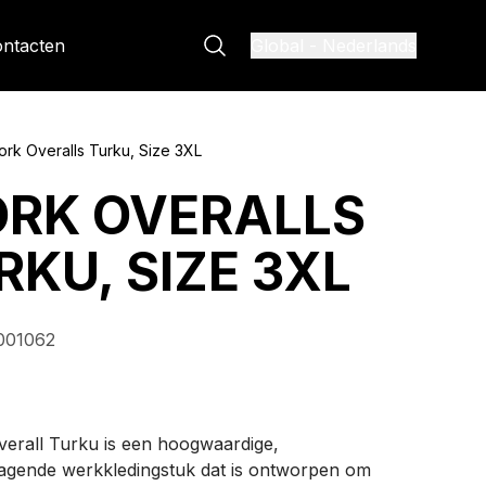
ntacten
Global
-
Nederlands
rk Overalls Turku, Size 3XL
RK OVERALLS
RKU, SIZE 3XL
01062
erall Turku is een hoogwaardige,
agende werkkledingstuk dat is ontworpen om