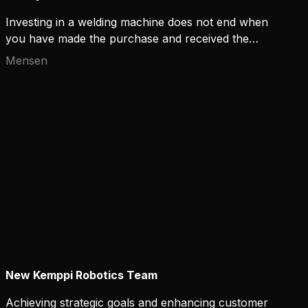
USB-geheugenstick te selecteren die je als
Investing in a welding machine does not end when
schermbeveiliging wilt gebruiken.
you have made the purchase and received the
device. Keeping the machine up and running for its
Mensen
entire lifecycle and maintaining a high arc time are
aspects that many overlook when choosing the
machine.
New Kemppi Robotics Team
Achieving strategic goals and enhancing customer