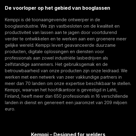
(opens in a new tab)
Trafimet
De voorloper op het gebied van booglassen
(opens in a new tab)
Kemppi is dé toonaangevende ontwerper in de
Abonneer je op
booglasindustrie. We zijn vastbesloten om de kwaliteit en
productiviteit van lassen aan te jagen door voortdurend
Door u te abonneren, gaat u ermee akkoord
verder te ontwikkelen en te werken aan een groenere meer
marketing-e-mails van Kemppi te ontvangen.
gelijke wereld. Kemppi levert geavanceerde duurzame
producten, digitale oplossingen en diensten voor
professionals aan zowel industriële lasbedrijven als
zelfstandige aannemers. Het gebruiksgemak en de
betrouwbaarheid van onze producten zijn onze leidraad. We
werken met een netwerk van zeer vakkundige partners in
meer dan 70 landen om onze expertise beschikbaar te stellen.
Kemppi, waarvan het hoofdkantoor is gevestigd in Lahti,
Finland, heeft meer dan 650 professionals in 16 verschillende
landen in dienst en genereert een jaaromzet van 209 miljoen
euro.
Kemppi – Designed for welders