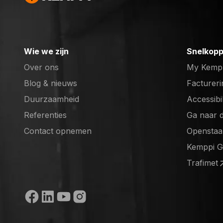
Wie we zijn
Snelkopp
Over ons
My Kemp
Blog & nieuws
Factureri
Duurzaamheid
Accessibi
Referenties
Ga naar 
(opens in
Contact opnemen
Openstaa
(opens in
Kemppi 
(opens in
Trafimet
(opens in
Sociale media