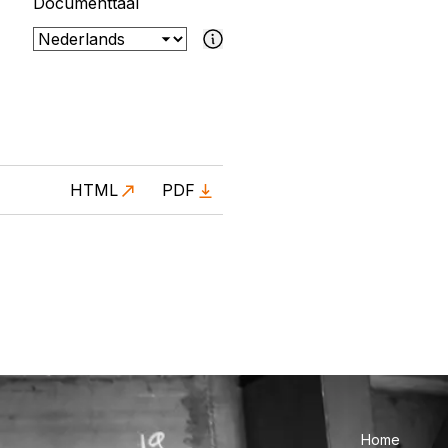
Documenttaal
Als het geselecteerde document niet bes
HTML
PDF
Home