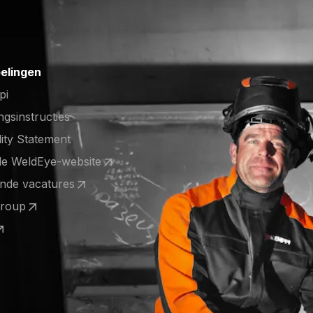
elingen
pi
ngsinstructies
lity Statement
de WeldEye-website
 a new tab)
nde vacatures
 a new tab)
Group
 a new tab)
 a new tab)