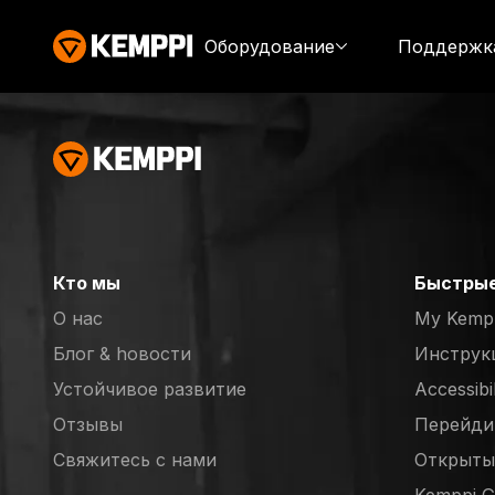
Оборудование
Поддержк
Кто мы
Быстрые
О нас
My Kemp
Блог & hовости
Инструк
Устойчивое развитие
Accessibi
Отзывы
Перейдит
(opens in
Свяжитесь с нами
Открыты
(opens in