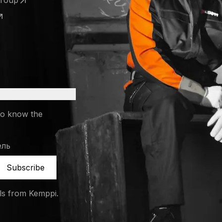
Group
 a new tab)
 a new tab)
to know the
ель
Subscribe
ils from Kemppi.