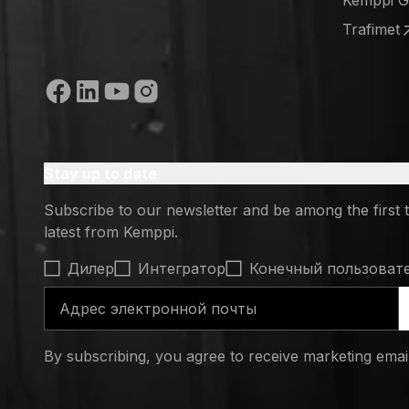
Kemppi 
(opens in
Trafimet
(opens in
Социальные сети
Stay up to date
Subscribe to our newsletter and be among the first 
latest from Kemppi.
Select contact type
Дилер
Интегратор
Конечный пользоват
Адрес электронной почты
By subscribing, you agree to receive marketing ema