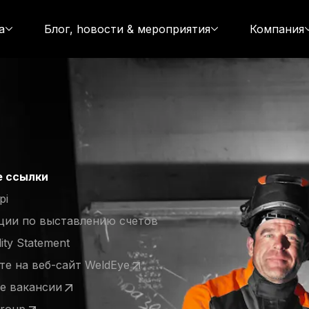
а
Блог, hовости & мероприятия
Компания
 ссылки
pi
ции по выставлению счетов
lity Statement
е на веб-сайт WeldEye
 a new tab)
е вакансии
 a new tab)