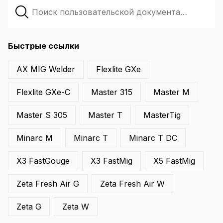
Быстрые ссылки
AX MIG Welder
Flexlite GXe
Flexlite GXe-C
Master 315
Master M
Master S 305
Master T
MasterTig
Minarc M
Minarc T
Minarc T DC
X3 FastGouge
X3 FastMig
X5 FastMig
Zeta Fresh Air G
Zeta Fresh Air W
Zeta G
Zeta W