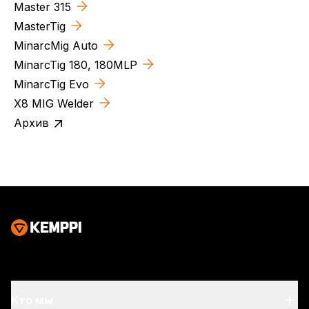
Master 315
MasterTig
MinarcMig Auto
MinarcTig 180, 180MLP
MinarcTig Evo
X8 MIG Welder
Архив
Кто мы