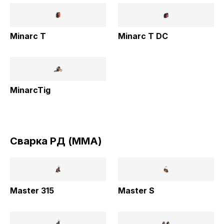
Minarc T
Minarc T DC
MinarcTig
Сварка РД (MMA)
Master 315
Master S