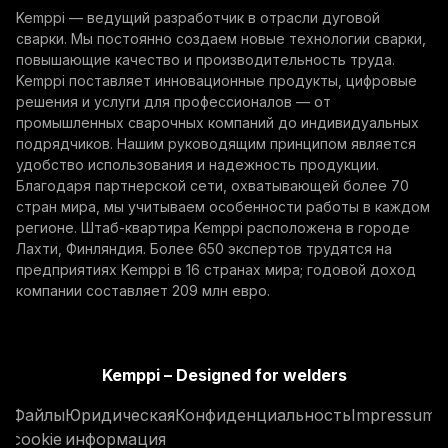
Kemppi — ведущий разработчик в отрасли дуговой
сварки. Мы постоянно создаем новые технологии сварки,
By subscribing, you agree to receive marketing emails
повышающие качество и производительность труда.
from Kemppi.
Kemppi поставляет инновационные продукты, цифровые
решения и услуги для профессионалов — от
промышленных сварочных компаний до индивидуальных
подрядчиков. Нашим руководящим принципом является
удобство использования и надежность продукции.
Благодаря партнерской сети, охватывающей более 70
стран мира, мы учитываем особенности работы в каждом
регионе. Штаб-квартира Kemppi расположена в городе
Лахти, Финляндия. Более 650 экспертов трудятся на
предприятиях Kemppi в 16 странах мира; годовой доход
компании составляет 209 млн евро.
Kemppi – Designed for welders
Файлы
Юридическая
Конфиденциальность
Impressum
cookie
информация