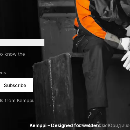
 a new tab)
to know the
ель
Subscribe
ils from Kemppi.
Kemppi – Designed for welders
Файлы cookie
Юридиче