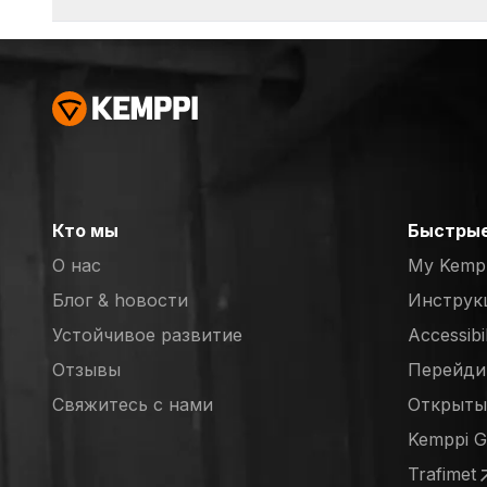
Кто мы
Быстрые
О нас
My Kemp
Блог & hовости
Инструк
Устойчивое развитие
Accessibi
Отзывы
Перейдит
(opens in
Свяжитесь с нами
Открыты
(opens in
Kemppi 
(opens in
Trafimet