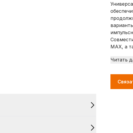
Универса
обеспечи
продолжи
варианты
импульсн
Совмест
MAX, а т
Читать д
Связа