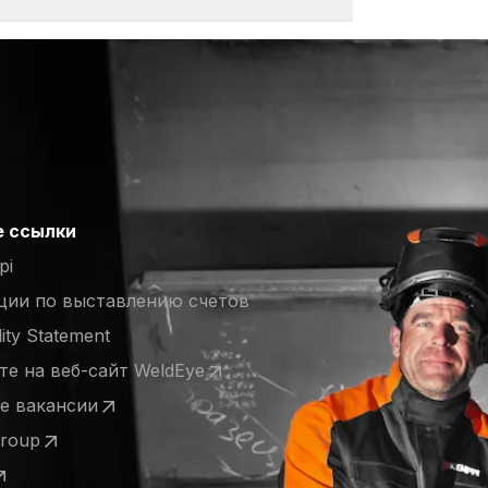
 ссылки
pi
ции по выставлению счетов
lity Statement
е на веб-сайт WeldEye
 a new tab)
е вакансии
 a new tab)
Group
 a new tab)