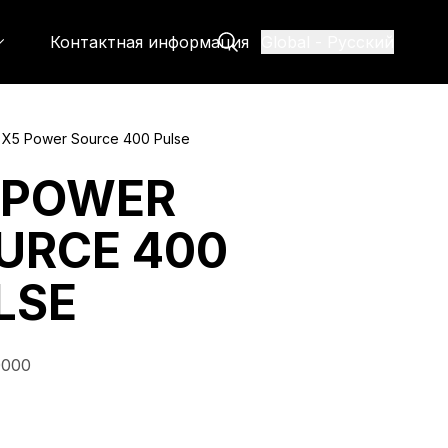
Контактная информация
Global
-
Русский
X5 Power Source 400 Pulse
 POWER
URCE 400
LSE
0000