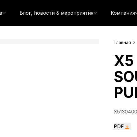
а
Блог, hовости & мероприятия
Компания
Главная
X5
SO
PU
X513040
PDF