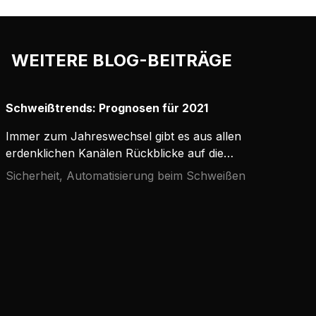
Unterdrucksystem saugt die
Schweißdämpfe direkt an der
Brennerdüse ab, ohne den
WEITERE BLOG-BEITRÄGE
Schutzgasstrom zu stören.
Schweißtrends: Prognosen für 2021
Immer zum Jahreswechsel gibt es aus allen
erdenklichen Kanälen Rückblicke auf die
Vergangenheit und Prognosen für die Zukunft.
Sicherheit, Automatisierung beim Schweißen
Machen wir keine Ausnahme von der Regel und
werfen wir einen Blick auf die Schweißtrends im
Jahr 2021, die die Branche und die Unternehmen
(höchstwahrscheinlich) antreiben werden.