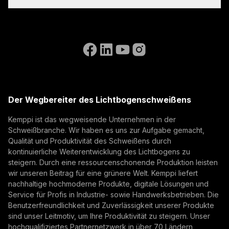
Schweißern und die verifizierte Einhaltung von EU-
Anweisungen für die Rechnungsstellung
Referenzen
PSA-Verordnung 2016/425, CE-
Abonnieren Sie unseren Newsletter und erhalten Sie
Accessibility Statement
Kennzeichnungsprozessen und relevanten EN-
Kontakt
immer aktuelle Nachrichten von Kemppi.
Normen bestätigt.
Besuchen Sie die WeldEye-Website
Eurosatory 2026 And the Future of Defence
(opens in a new tab)
Select contact type
Händler
Integrator
Endbenutzer
Manufacturing
Offene Stellen
(opens in a new tab)
E-Mail-Adresse
Kemppi Group
Eurosatory 2026 highlighted a clear shift in modern
(opens in a new tab)
defence manufacturing. While defence systems are
Trafimet
Der Wegbereiter des Lichtbogenschweißens
becoming more digital, networked, and
(opens in a new tab)
Digitalisierung, Innovation
Abonnieren
autonomous, their foundation remains physical.
Kemppi ist das wegweisende Unternehmen in der
From armoured vehicles and artillery to industrial
Schweißbranche. Wir haben es uns zur Aufgabe gemacht,
Mit der Anmeldung erklären Sie sich damit
resilience, welding quality, steel structures, and
Qualität und Produktivität des Schweißens durch
einverstanden, Marketing-E-Mails von Kemppi zu
production discipline remain paramount to defence
kontinuierliche Weiterentwicklung des Lichtbogens zu
empfangen.
steigern. Durch eine ressourcenschonende Produktion leisten
readiness.
wir unseren Beitrag für eine grünere Welt. Kemppi liefert
nachhaltige hochmoderne Produkte, digitale Lösungen und
Service für Profis in Industrie- sowie Handwerksbetrieben. Die
Benutzerfreundlichkeit und Zuverlässigkeit unserer Produkte
sind unser Leitmotiv, um Ihre Produktivität zu steigern. Unser
hochqualifiziertes Partnernetzwerk in über 70 Ländern