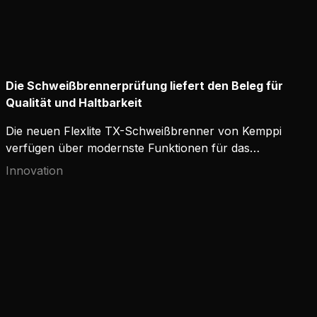
Die Schweißbrennerprüfung liefert den Beleg für
Qualität und Haltbarkeit
Die neuen Flexlite TX-Schweißbrenner von Kemppi
verfügen über modernste Funktionen für das
präzise WIG-Schweißen. Das Ziel des
Innovation
Produktentwicklungsteams bestand aus nichts
weniger als darin, die besten WIG-Schweißbrenner
der Welt zu schaffen, mit einer kompakten
Halsausführung für anspruchsvolle
Schweißanwendungen und Verschleißteilen, die
beste Schweißqualität und Mehrwert garantieren.
Benutzererfahrung, Tests und Messungen
belegen, dass dieses Ziel erfolgreich erreicht