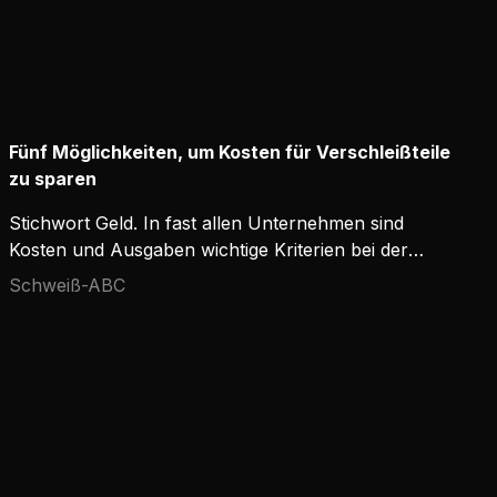
Fünf Möglichkeiten, um Kosten für Verschleißteile
zu sparen
Stichwort Geld. In fast allen Unternehmen sind
Kosten und Ausgaben wichtige Kriterien bei der
Entscheidungsfindung, und letztendlich setzt sich
Schweiß-ABC
derjenige durch, der höchste Qualität zu niedrigsten
Gesamtkosten erzielt. In der Schweißbranche ist
nicht nur der Einkaufspreis von
Schweißausrüstung ausschlaggebend, sondern
auch der Preis von häufig benötigten
Verschleißteilen. Möchten Sie bei Verschleißteilen
nicht auch deutliche Kosteneinsparungen erzielen?