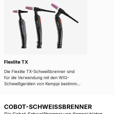
Flexlite TX
Die Flexlite TX-Schweißbrenner sind
für die Verwendung mit den WIG-
Schweißgeräten von Kemppi bestimmt.
Die Schweißbrenner-Modellreihe
beinhaltet verschiedene
Halsausführungen, die eine
COBOT-SCHWEISSBRENNER
ausgezeichnete Kühlleistung und guten