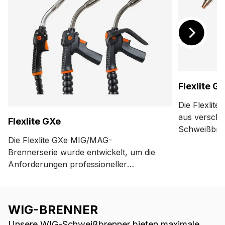
Flexlite GF
Die Flexlite
aus versch
Flexlite GXe
Schweißbre
Die Flexlite GXe MIG/MAG-
Rauchabsaug
Brennerserie wurde entwickelt, um die
Unterdrucks
Anforderungen professioneller
Schweißdämp
Schweißer zu erfüllen, die
Brennerdüs
Zuverlässigkeit, Präzision und
Schutzgasst
Langlebigkeit bei jeder Schweißnaht
WIG-BRENNER
benötigen. Der Flexlite GXe wurde für
Unsere WIG-Schweißbrenner bieten maximale
anspruchsvolle Schweißaufgaben