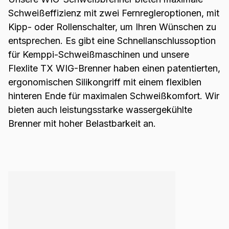
entwickelt. Er bietet hervorragende
Schweißeffizienz mit zwei Fernregleroptionen, mit
Kontrolle, Präzision und Komfort – Tag
Kipp- oder Rollenschalter, um Ihren Wünschen zu
für Tag, Schweißnaht für Schweißnaht.
entsprechen. Es gibt eine Schnellanschlussoption
für Kemppi-Schweißmaschinen und unsere
Flexlite TX WIG-Brenner haben einen patentierten,
ergonomischen Silikongriff mit einem flexiblen
hinteren Ende für maximalen Schweißkomfort. Wir
bieten auch leistungsstarke wassergekühlte
Brenner mit hoher Belastbarkeit an.