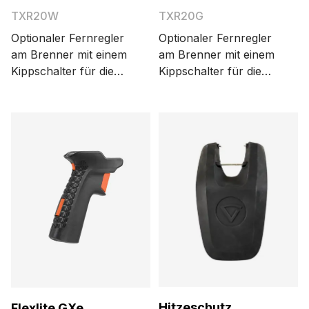
TXR20W
TXR20G
Optionaler Fernregler
Optionaler Fernregler
am Brenner mit einem
am Brenner mit einem
Kippschalter für die
Kippschalter für die
Stromregelung.
Stromregelung.
Geeignet für
Geeignet für
wassergekühlte Flexlite
gasgekühlte Flexlite
TX-Brenner.
TX-Brenner.
Hitzeschutz
Flexlite GXe