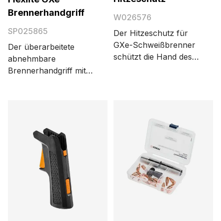
Brennerhandgriff
W026576
SP025865
Der Hitzeschutz für
GXe-Schweißbrenner
Der überarbeitete
schützt die Hand des
abnehmbare
Schweißers beim
Brennerhandgriff mit
Schweißen mit extrem
verbesserter
hohen Stromstärken.
Ergonomie passt
Der Hitzeschutz ist
perfekt in die Hand des
flexibel. Schweißer
Schweißers. Der
müssen sich keine
Brennertaster ist
Sorgen um starre
besser platziert als
Ecken oder andere
früher. Der
Einwirkungen machen,
Brennerhandgriff
die das
entlastet das
Schweißergebnis
Handgelenk des
ruinieren könnten.
Schweißers. Die
Darüber hinaus kann
Verwendung erfordert