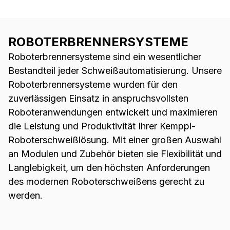
Kemppi für Cobot-Lösungen auf
Knopfdruck verfügbar macht. Sie ist
Cobot-fähig und für „Plug-in-and-
ROBOTERBRENNERSYSTEME
Weld“ konzipiert. Die GXe-C Serie ist
Roboterbrennersysteme sind ein wesentlicher
schnell zu integrieren und mit leicht
zugänglichen Drucktasten einfach zu
Bestandteil jeder Schweißautomatisierung. Unsere
bedienen.
Roboterbrennersysteme wurden für den
zuverlässigen Einsatz in anspruchsvollsten
Roboteranwendungen entwickelt und maximieren
die Leistung und Produktivität Ihrer Kemppi-
Roboterschweißlösung. Mit einer großen Auswahl
an Modulen und Zubehör bieten sie Flexibilität und
Langlebigkeit, um den höchsten Anforderungen
des modernen Roboterschweißens gerecht zu
werden.