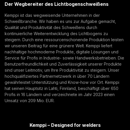
Der Wegbereiter des Lichtbogenschweißens
(opens in a new tab)
Abonnieren
Kemppi ist das wegweisende Unternehmen in der
Schweißbranche. Wir haben es uns zur Aufgabe gemacht,
Mit der Anmeldung erklären Sie sich damit
Qualität und Produktivität des Schweißens durch
einverstanden, Marketing-E-Mails von Kemppi zu
kontinuierliche Weiterentwicklung des Lichtbogens zu
empfangen.
steigern. Durch eine ressourcenschonende Produktion leisten
wir unseren Beitrag für eine grünere Welt. Kemppi liefert
nachhaltige hochmoderne Produkte, digitale Lösungen und
Service für Profis in Industrie- sowie Handwerksbetrieben. Die
Benutzerfreundlichkeit und Zuverlässigkeit unserer Produkte
sind unser Leitmotiv, um Ihre Produktivität zu steigern. Unser
hochqualifiziertes Partnernetzwerk in über 70 Ländern
gewährleistet Unterstützung und Know-how vor Ort. Kemppi
hat seinen Hauptsitz in Lahti, Finnland, beschäftigt über 650
Profis in 16 Ländern und verzeichnete im Jahr 2023 einen
Umsatz von 209 Mio. EUR.
Kemppi – Designed for welders