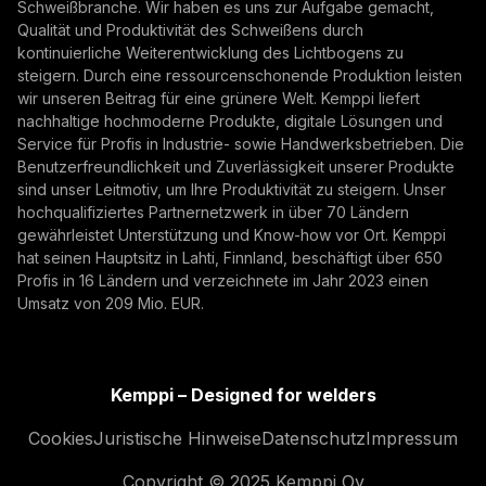
Schweißbranche. Wir haben es uns zur Aufgabe gemacht,
Mit der Anmeldung erklären Sie sich damit
Qualität und Produktivität des Schweißens durch
einverstanden, Marketing-E-Mails von Kemppi zu
kontinuierliche Weiterentwicklung des Lichtbogens zu
empfangen.
steigern. Durch eine ressourcenschonende Produktion leisten
wir unseren Beitrag für eine grünere Welt. Kemppi liefert
nachhaltige hochmoderne Produkte, digitale Lösungen und
Service für Profis in Industrie- sowie Handwerksbetrieben. Die
Benutzerfreundlichkeit und Zuverlässigkeit unserer Produkte
sind unser Leitmotiv, um Ihre Produktivität zu steigern. Unser
hochqualifiziertes Partnernetzwerk in über 70 Ländern
gewährleistet Unterstützung und Know-how vor Ort. Kemppi
hat seinen Hauptsitz in Lahti, Finnland, beschäftigt über 650
Profis in 16 Ländern und verzeichnete im Jahr 2023 einen
Umsatz von 209 Mio. EUR.
Kemppi – Designed for welders
Cookies
Juristische Hinweise
Datenschutz
Impressum
Copyright © 2025 Kemppi Oy