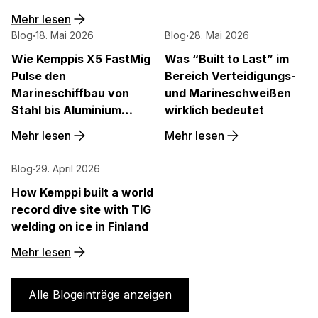
quality, steel structures, and production discipline
Mehr lesen
remain paramount to defence readiness.
Blog
·
18. Mai 2026
Blog
·
28. Mai 2026
Wie Kemppis X5 FastMig
Was “Built to Last” im
Pulse den
Bereich Verteidigungs-
Marineschiffbau von
und Marineschweißen
Stahl bis Aluminium
wirklich bedeutet
unterstützt
Mehr lesen
Mehr lesen
Blog
·
29. April 2026
How Kemppi built a world
record dive site with TIG
welding on ice in Finland
Mehr lesen
Alle Blogeinträge anzeigen