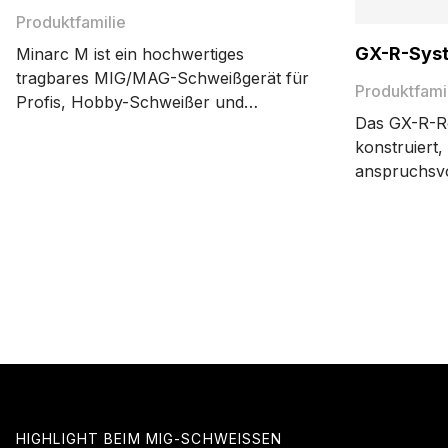
Produktfamilie
GX-R-Sys
Minarc M ist ein hochwertiges
tragbares MIG/MAG-Schweißgerät für
Produktfami
Profis, Hobby-Schweißer und
Das GX-R-Ro
Handwerksschweißer. Es ist leicht,
konstruiert,
verfügt über eine Leistung von 220
anspruchsvo
Ampere, ermöglicht präzises
MIG/MAG-S
Schweißen und bietet eine genaue
eingesetzt 
Zündung.
System holt
Robotersch
heraus und e
Erwartungen
Ihnen.
HIGHLIGHT BEIM MIG-SCHWEISSEN