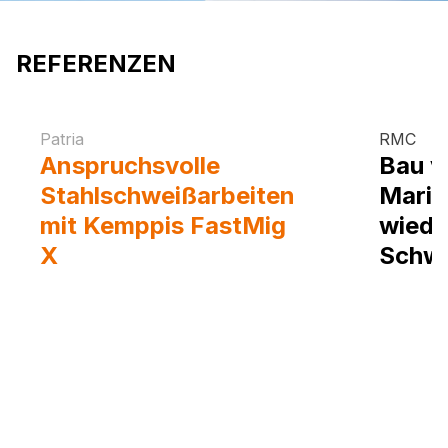
REFERENZEN
Patria
RMC
Anspruchsvolle
Bau v
Stahlschweißarbeiten
Marin
mit Kemppis FastMig
wiede
X
Schwe
der R