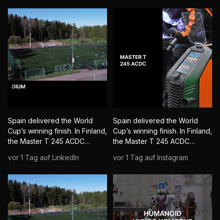
Spain delivered the World
Spain delivered the World
Cup’s winning finish. In Finland,
Cup’s winning finish. In Finland,
the Master T 245 ACDC
the Master T 245 ACDC
delivered one of its own.
delivered one of its own.
vor 1 Tag auf LinkedIn
vor 1 Tag auf Instagram
Several aluminium goals had
Several aluminium goals had
taken enough shots and were
taken enough shots and were
heading for the injury list.
heading for the injury list.
Their comeback specialist?
Their comeback specialist?
The Kemppi Master T 245
The Kemppi Master T 245
ACDC. With AC/DC providing
ACDC. With AC/DC providing