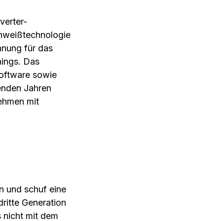
verter-
Schweißtechnologie
hnung für das
hings. Das
oftware sowie
enden Jahren
nehmen mit
n und schuf eine
ritte Generation
 nicht mit dem