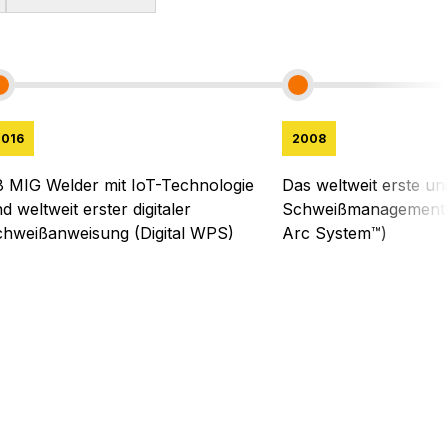
2016
2008
 MIG Welder mit IoT-Technologie
Das weltweit erste uni
d weltweit erster digitaler
Schweißmanagement-
chweißanweisung (Digital WPS)
Arc System™)