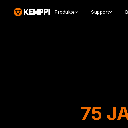
Produkte
Support
B
75 J