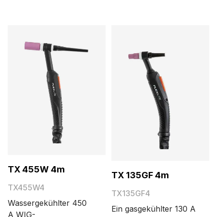
TX 455W 4m
TX 135GF 4m
TX455W4
TX135GF4
Wassergekühlter 450
Ein gasgekühlter 130 A
A WIG-