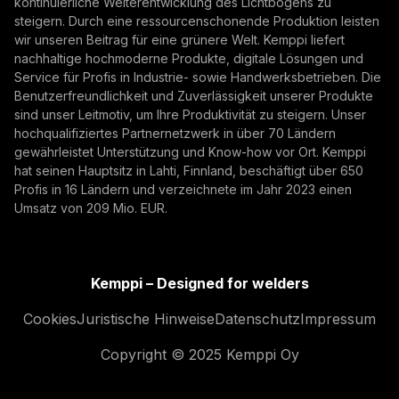
kontinuierliche Weiterentwicklung des Lichtbogens zu
empfangen.
steigern. Durch eine ressourcenschonende Produktion leisten
wir unseren Beitrag für eine grünere Welt. Kemppi liefert
nachhaltige hochmoderne Produkte, digitale Lösungen und
Service für Profis in Industrie- sowie Handwerksbetrieben. Die
Benutzerfreundlichkeit und Zuverlässigkeit unserer Produkte
sind unser Leitmotiv, um Ihre Produktivität zu steigern. Unser
hochqualifiziertes Partnernetzwerk in über 70 Ländern
gewährleistet Unterstützung und Know-how vor Ort. Kemppi
hat seinen Hauptsitz in Lahti, Finnland, beschäftigt über 650
Profis in 16 Ländern und verzeichnete im Jahr 2023 einen
Umsatz von 209 Mio. EUR.
Kemppi – Designed for welders
Cookies
Juristische Hinweise
Datenschutz
Impressum
Copyright © 2025 Kemppi Oy