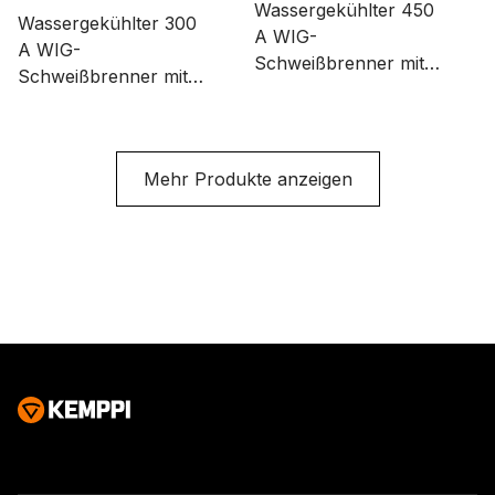
Wassergekühlter 450
Wassergekühlter 300
A WIG-
A WIG-
Schweißbrenner mit
Schweißbrenner mit
großem Brennerkopf.
flexiblem Hals und
Verfügbare Längen: 4
kleinem Brennerkopf.
und 8 Meter.
Verfügbare Längen: 4,
Mehr Produkte anzeigen
8, 16 und 25 Meter.