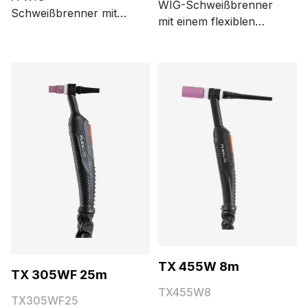
WIG-Schweißbrenner
Schweißbrenner mit
mit einem flexiblen
großem Brennerkopf.
Hals und kleinem
Verfügbare Längen: 4
Brennerkopf.
und 8 Meter.
Verfügbare Längen: 4,
8 und 16 Meter.
TX 455W 8m
TX 305WF 25m
TX455W8
TX305WF25