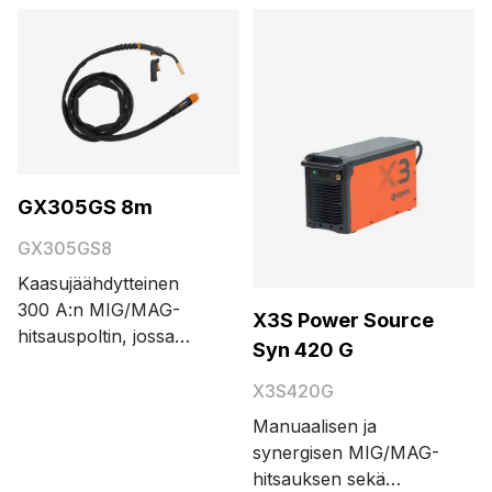
Kaapelin
pituusvaihtoehdot ovat
3,5 ja 5 metriä.
GX305GS 8m
GX305GS8
Kaasujäähdytteinen
300 A:n MIG/MAG-
X3S Power Source
hitsauspoltin, jossa
Syn 420 G
Euro-liitin. Kaapelin
pituusvaihtoehdot ovat
X3S420G
6 ja 8 metriä. Nämä
Manuaalisen ja
mallit toimitetaan ilman
synergisen MIG/MAG-
langanjohdinta.
hitsauksen sekä