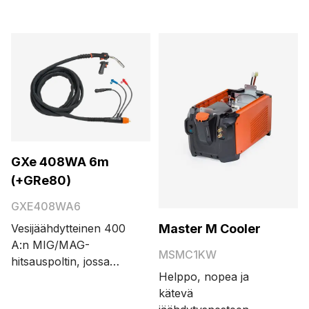
puikko- ja
talttausprosessit
sisältävä virtalähde
tuottaa 420 ampeeria
60 prosentin
käyttösuhteella. X3S-
virtalähde sisältää 45
tehtaalla asennettua
hitsausohjelmaa Fe-,
Ss-, AlSi5-, AlMg5-, Fe
GXe 408WA 6m
Metal-, Fe Rutil- ja FC-
(+GRe80)
CrNiMo-
GXE408WA6
lisäainelangoille.
Master M Cooler
Vesijäähdytteinen 400
A:n MIG/MAG-
MSMC1KW
hitsauspoltin, jossa
Helppo, nopea ja
Euro- ja Amphenol-
kätevä
liittimet sekä näytöllä