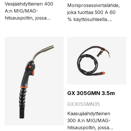
Vesijäähdytteinen 400
Moniprosessivirtalähde,
A:n MIG/MAG-
joka tuottaa 500 A 60
hitsauspoltin, jossa
% käyttösuhteella.
Euro- ja Amphenol-
Sisältää WiseSteel- ja
liittimet sekä näytöllä
WiseFusion-
varustettu kaukosäädin
erikoisprosessit sekä
GRe80. Kaapelin
X5 Work Pack 1-MIGin,
pituusvaihtoehdot ovat
jossa on 33
3,5 ja 5 metriä.
hitsausohjelmaa.
Yhteensopiva MAX
Speed-, MAX Cool- ja
WisePenetration-
hitsausprosessien
GX 305GMN 3.5m
kanssa.
Robottihitsaussovelluksissa
GX305GMN35
TIG- ja MMA-prosessit
Kaasujäähdytteinen
eivät ole käytettävissä.
300 A:n MIG/MAG-
hitsauspoltin, jossa