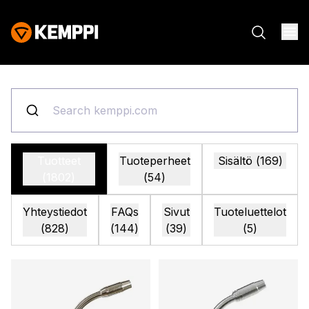
Tuotteet
Tuoteperheet
Sisältö
(
169
)
(
1802
)
(
54
)
Yhteystiedot
FAQs
Sivut
Tuoteluettelot
(
828
)
(
144
)
(
39
)
(
5
)