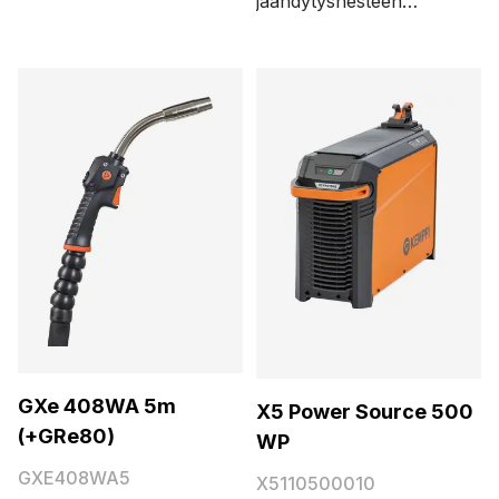
jäähdytysnesteen
varustettu kaukosäädin
täyttö. Integroidun
GRe80. Kaapelin pituus
LED-valaistuksen
on 6 metriä.
ansiosta näet heti
jäähdytysnestemäärän.
GXe 408WA 5m
X5 Power Source 500
(+GRe80)
WP
GXE408WA5
X5110500010