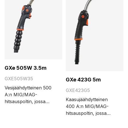
GXe 505W 3.5m
GXE505W35
GXe 423G 5m
Vesijäähdytteinen 500
GXE423G5
A:n MIG/MAG-
Kaasujäähdytteinen
hitsauspoltin, jossa
400 A:n MIG/MAG-
Euro-liitin. Kaapelin
hitsauspoltin, jossa
pituusvaihtoehdot ovat
euroliitin ja Kemppi
3,5 ja 5 metriä.
Flexcoax HD -kaapeli.