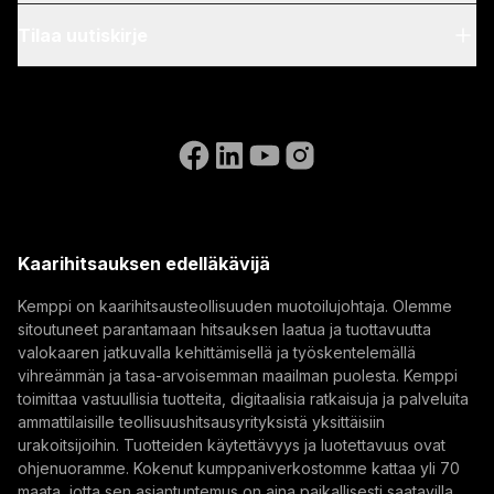
Blogi & uutiset
Kotelovalaistus ja LED-
My Kemppi
Tilaa uutiskirje
työvalot takaavat
Kestävä kehitys
erinomaisen
Laskutusohjeet
Referenssit
käyttökokemuksen.
Tilaa uutiskirjeemme ja saat ensimmäisten joukossa
Saavutettavuusseloste
Ota meihin yhteyttä
Sisäänrakennettu
tietää Kempin uusimmat uutiset.
Siirry WeldEyen verkkosivustolle
WLAN-yhteys, joka
(opens in a new tab)
Select contact type
Jälleenmyyjä
Integraattori
Loppukäyttäjä
tukee digitaalista
Avoimet paikat
(opens in a new tab)
hitsausohjetta ja
Sähköpostiosoite
Kemppi Group
WeldEye ArcVision -
(opens in a new tab)
Trafimet
moduulia. Mahdollistaa
Kaarihitsauksen edelläkävijä
(opens in a new tab)
MAX- ja Wise-
Tilaa
erikoisprosessien,
Kemppi on kaarihitsausteollisuuden muotoilujohtaja. Olemme
sitoutuneet parantamaan hitsauksen laatua ja tuottavuutta
SuperSnake GTX -
Tilaamalla uutiskirjeen hyväksyt, että Kemppi lähettää
valokaaren jatkuvalla kehittämisellä ja työskentelemällä
välisyöttölaitteen ja HR
sinulle markkinointiviestejä.
vihreämmän ja tasa-arvoisemman maailman puolesta. Kemppi
45 -kaukosäätimen
toimittaa vastuullisia tuotteita, digitaalisia ratkaisuja ja palveluita
käytön.
ammattilaisille teollisuushitsausyrityksistä yksittäisiin
urakoitsijoihin. Tuotteiden käytettävyys ja luotettavuus ovat
ohjenuoramme. Kokenut kumppaniverkostomme kattaa yli 70
maata, jotta sen asiantuntemus on aina paikallisesti saatavilla.