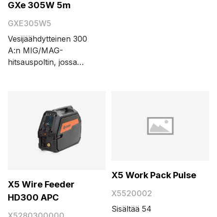
GXe 305W 5m
Euro-liitin ja Multineck-
kaula. Kaapelin
GXE305W5
pituusvaihtoehdot ovat
Vesijäähdytteinen 300
3,5 ja 5 metriä.
A:n MIG/MAG-
hitsauspoltin, jossa
Euro-liitin. Kaapelin
pituusvaihtoehdot ovat
3,5 ja 5 metriä.
X5 Work Pack Pulse
X5 Wire Feeder
X5520002
HD300 APC
Sisältää 54
X5280300000