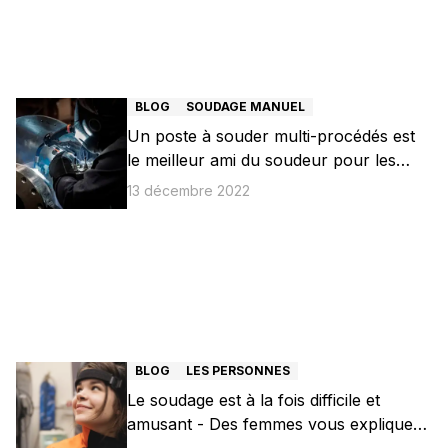
BLOG
SOUDAGE MANUEL
Un poste à souder multi-procédés est
le meilleur ami du soudeur pour les
applications difficiles
13 décembre 2022
BLOG
LES PERSONNES
Le soudage est à la fois difficile et
amusant - Des femmes vous expliquent
pourquoi