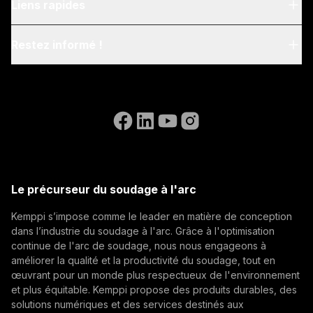
À propos de nous
Liens rapides
Blog & News
My Kemppi
Restez informé !
Durabilité
Instructions de facturation
Références
Inscrivez-vous à notre newsletter et soyez parmi les
Accessibility Statement
Nous contacter
premiers à découvrir les dernières actualités de
Aller sur le site web de WeldEye
Kemppi.
(opens in a new tab)
Postes ouverts
Select contact type
Revendeur
Intégrateur
Utilisateur final
(opens in a new tab)
Kemppi Group
Adresse e-mail
(opens in a new tab)
Trafimet
Le précurseur du soudage à l'arc
(opens in a new tab)
Kemppi s’impose comme le leader en matière de conception
S'abonner
dans l’industrie du soudage à l'arc. Grâce à l'optimisation
continue de l'arc de soudage, nous nous engageons à
En vous abonnant, vous acceptez de recevoir des e-
améliorer la qualité et la productivité du soudage, tout en
mails marketing de Kemppi.
œuvrant pour un monde plus respectueux de l'environnement
et plus équitable. Kemppi propose des produits durables, des
solutions numériques et des services destinés aux