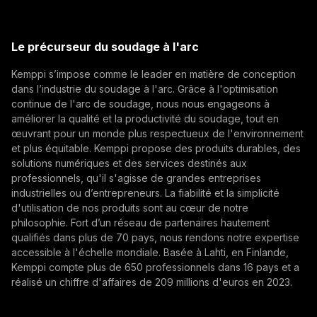
Select contact type
Revendeur
Intégrateur
Utilisateur final
(opens in a new tab)
Kemppi Group
Adresse e-mail
(opens in a new tab)
Trafimet
Le précurseur du soudage à l'arc
(opens in a new tab)
Kemppi s’impose comme le leader en matière de conception
S'abonner
dans l’industrie du soudage à l'arc. Grâce à l'optimisation
continue de l'arc de soudage, nous nous engageons à
En vous abonnant, vous acceptez de recevoir des e-
améliorer la qualité et la productivité du soudage, tout en
mails marketing de Kemppi.
œuvrant pour un monde plus respectueux de l'environnement
et plus équitable. Kemppi propose des produits durables, des
solutions numériques et des services destinés aux
professionnels, qu'il s'agisse de grandes entreprises
industrielles ou d’entrepreneurs. La fiabilité et la simplicité
d'utilisation de nos produits sont au cœur de notre
philosophie. Fort d’un réseau de partenaires hautement
qualifiés dans plus de 70 pays, nous rendons notre expertise
accessible à l'échelle mondiale. Basée à Lahti, en Finlande,
Kemppi compte plus de 650 professionnels dans 16 pays et a
réalisé un chiffre d'affaires de 209 millions d'euros en 2023.