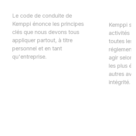
Code de conduite
Code de
partena
Le code de conduite de
Kemppi énonce les principes
Kemppi s'
clés que nous devons tous
activités d
appliquer partout, à titre
toutes les l
personnel et en tant
réglementa
qu'entreprise.
agir selon
les plus éle
autres ave
intégrité.