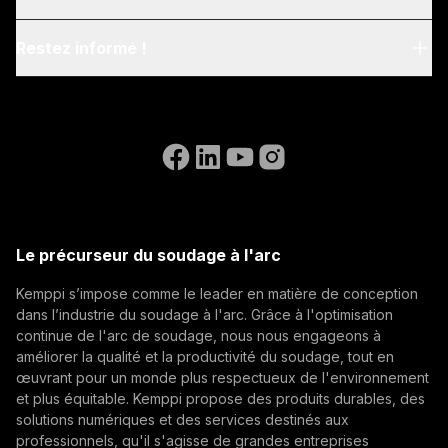
Blog & News
My Kemppi
Restez informé !
Durabilité
Instructions de facturation
Références
Inscrivez-vous à notre newsletter et soyez parmi les
Accessibility Statement
Nous contacter
premiers à découvrir les dernières actualités de
Aller sur le site web de WeldEye
Kemppi.
(opens in a new tab)
Postes ouverts
Select contact type
Revendeur
Intégrateur
Utilisateur final
(opens in a new tab)
Kemppi Group
Adresse e-mail
(opens in a new tab)
Trafimet
Le précurseur du soudage à l'arc
(opens in a new tab)
Kemppi s’impose comme le leader en matière de conception
S'abonner
dans l’industrie du soudage à l'arc. Grâce à l'optimisation
continue de l'arc de soudage, nous nous engageons à
En vous abonnant, vous acceptez de recevoir des e-
améliorer la qualité et la productivité du soudage, tout en
mails marketing de Kemppi.
œuvrant pour un monde plus respectueux de l'environnement
et plus équitable. Kemppi propose des produits durables, des
solutions numériques et des services destinés aux
professionnels, qu'il s'agisse de grandes entreprises