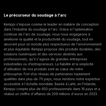
Select contact type
Revendeur
Intégrateur
Utilisateur final
(opens in a new tab)
Kemppi Group
Adresse e-mail
(opens in a new tab)
Trafimet
Le précurseur du soudage à l'arc
(opens in a new tab)
Kemppi s’impose comme le leader en matière de conception
S'abonner
dans l’industrie du soudage à l'arc. Grâce à l'optimisation
continue de l'arc de soudage, nous nous engageons à
En vous abonnant, vous acceptez de recevoir des e-
améliorer la qualité et la productivité du soudage, tout en
mails marketing de Kemppi.
œuvrant pour un monde plus respectueux de l'environnement
et plus équitable. Kemppi propose des produits durables, des
solutions numériques et des services destinés aux
professionnels, qu'il s'agisse de grandes entreprises
industrielles ou d’entrepreneurs. La fiabilité et la simplicité
d'utilisation de nos produits sont au cœur de notre
philosophie. Fort d’un réseau de partenaires hautement
qualifiés dans plus de 70 pays, nous rendons notre expertise
accessible à l'échelle mondiale. Basée à Lahti, en Finlande,
Kemppi compte plus de 650 professionnels dans 16 pays et a
réalisé un chiffre d'affaires de 209 millions d'euros en 2023.