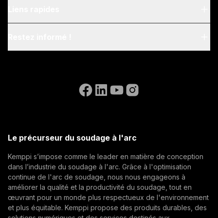
À propos de nous
Liens rapides
Blog & News
My Kemppi
Restez informé !
Durabilité
Instructions de facturation
Références
Inscrivez-vous à notre newsletter et soyez parmi les
Accessibility Statement
Nous contacter
premiers à découvrir les dernières actualités de
Aller sur le site web de WeldEye
Kemppi.
(opens in a new tab)
Postes ouverts
Select contact type
Revendeur
Intégrateur
Utilisateur final
(opens in a new tab)
Kemppi Group
Adresse e-mail
(opens in a new tab)
Trafimet
Le précurseur du soudage à l'arc
(opens in a new tab)
Kemppi s’impose comme le leader en matière de conception
S'abonner
dans l’industrie du soudage à l'arc. Grâce à l'optimisation
continue de l'arc de soudage, nous nous engageons à
En vous abonnant, vous acceptez de recevoir des e-
améliorer la qualité et la productivité du soudage, tout en
mails marketing de Kemppi.
œuvrant pour un monde plus respectueux de l'environnement
et plus équitable. Kemppi propose des produits durables, des
solutions numériques et des services destinés aux