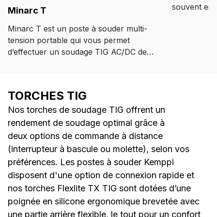
souvent en 
Minarc T
seulement 9
Minarc T est un poste à souder multi-
courant, le
tension portable qui vous permet
poste à soud
d’effectuer un soudage TIG AC/DC de
avec souda
haute qualité et un nettoyage de
soudure professionnel, avec une seule
machine.
TORCHES TIG
Nos torches de soudage TIG offrent un
rendement de soudage optimal grâce à
deux options de commande à distance
(interrupteur à bascule ou molette), selon vos
préférences. Les postes à souder Kemppi
disposent d'une option de connexion rapide et
nos torches Flexlite TX TIG sont dotées d’une
poignée en silicone ergonomique brevetée avec
une partie arrière flexible, le tout pour un confort