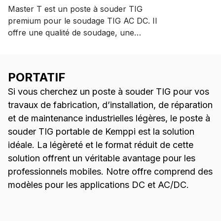
Master T est un poste à souder TIG
premium pour le soudage TIG AC DC. Il
offre une qualité de soudage, une
précision et un rendement énergétique
exceptionnels. Grâce à des fonctions
avancées telles que le procédé
PORTATIF
MAX WeldClean et le mode
Si vous cherchez un poste à souder TIG pour vos
DeMagnetization, il augmente la
productivité tout en garantissant des
travaux de fabrication, d’installation, de réparation
résultats réguliers.
et de maintenance industrielles légères, le poste à
souder TIG portable de Kemppi est la solution
idéale. La légèreté et le format réduit de cette
solution offrent un véritable avantage pour les
professionnels mobiles. Notre offre comprend des
modèles pour les applications DC et AC/DC.