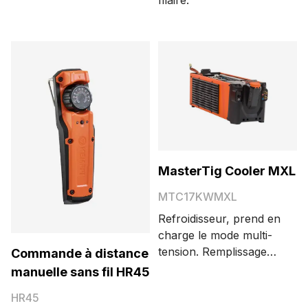
MasterTig Cooler MXL
MTC17KWMXL
Refroidisseur, prend en
charge le mode multi-
tension. Remplissage
Commande à distance
de liquide de
manuelle sans fil HR45
refroidissement simple,
HR45
rapide et pratique.